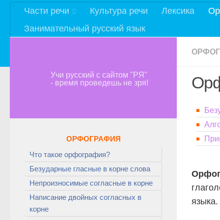
Части речи
Культура речи
Лексика
Ор
Занимательный русский язык
ОРФО
Учи русский с сайтом "РЯ"
Ор
- время проведешь не зря!
Без
Алг
ОРФОГРАФИЯ
При
Что такое орфография?
Безударные гласные в корне слова
Орфог
Непроизносимые согласные в корне
глагол
Написание двойных согласных в
языка.
корне