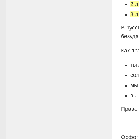
2 л
3 
В русс
безуда
Как пр
ты
со
м
вы
Правоп
Орфог