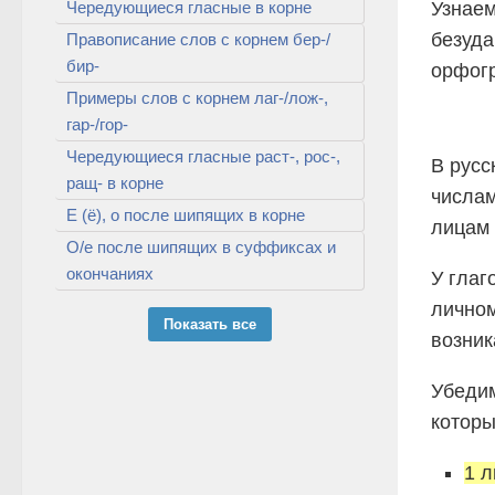
Чередующиеся гласные в корне
Узнаем
безуда
Правописание слов с корнем бер-/
бир-
орфог
Примеры слов с корнем лаг-/лож-,
гар-/гор-
Чередующиеся гласные раст-, рос-,
В русс
ращ- в корне
числам
Е (ё), о после шипящих в корне
лицам 
О/е после шипящих в суффиксах и
окончаниях
У глаг
личном
Показать все
возник
Убедим
которы
1 л