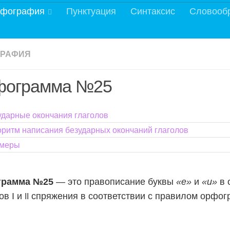
фография
Пунктуация
Синтаксис
Словооб
ГРАФИЯ
фограмма №25
ударные окончания глаголов
оритм написания безударных окончаний глаголов
меры
рамма №25
— это правописание буквы
«е»
и
«и»
в 
ов I и
спряжения в соответствии с правилом орфог
II