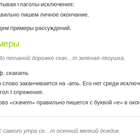
итывая глаголы-исключения;
авильно пишем личное окончание.
дем примеры рассуждений.
меры
По песчаной дорожке скач…т зеленая лягушка.
 ф.
скакать
 слово заканчивается на
-ать
. Его нет среди исключ
гол I спряжения.
ово
«скачет»
правильно пишется с буквой
«е»
в око
С самого утра се…т осенний мелкий дождик.