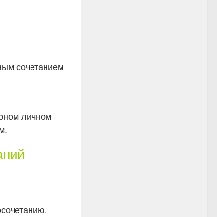
чным сочетанием
рном личном
м.
аний
осочетанию,