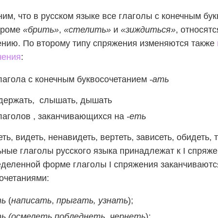
им, что в русском языке все глаголы с конечным бу
 кроме
«брить»
,
«стелить»
и
«зиждиться»
, относят
нию. По второму типу спряжения изменяются также
чения
:
лагола с конечным буквосочетанием
-ать
 держать, слышать, дышать
лаголов , заканчивающихся на
-еть
ть, видеть, ненавидеть, вертеть, зависеть, обидеть, 
ные глаголы русского языка принадлежат к I спряже
деленной форме глаголы I спряжения заканчиваютс
очетаниями:
ть
(
написать
,
прыгать, узнать
);
ть (осмелеть,побледнеть, чернеть
);