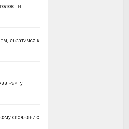
голов I и
II
ем, обратимся к
уква
«е»
, у
какому спряжению