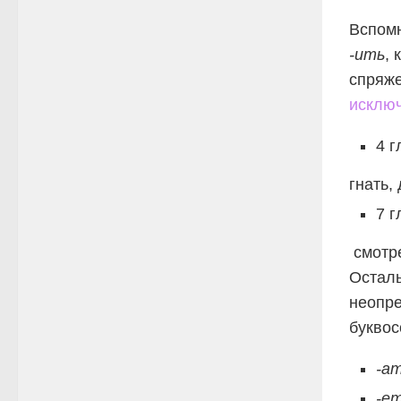
Вспомн
-ить
,
спряже
исклю
4 г
гнать,
7 г
смотре
Осталь
неопре
буквос
-а
-е