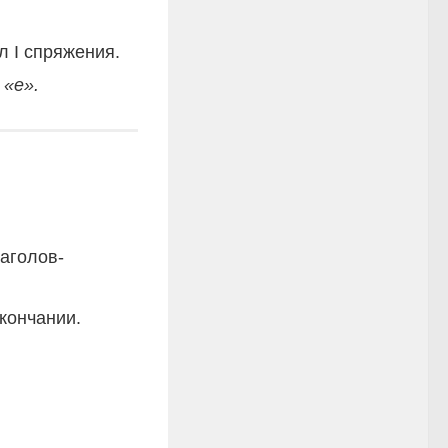
ол I спряжения.
а
«е».
лаголов-
кончании.