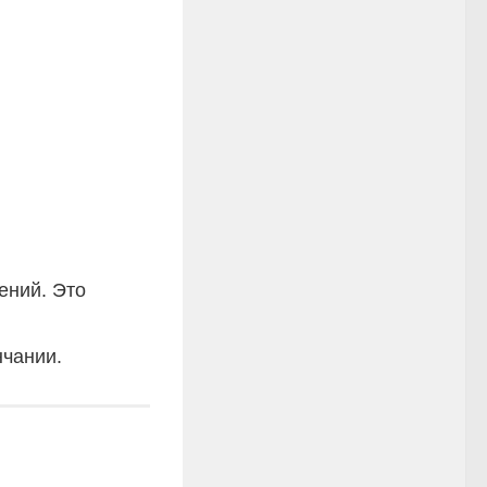
ений. Это
нчании.