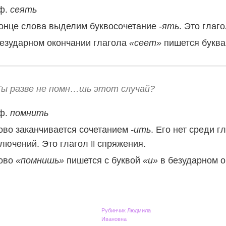
 ф.
сеять
конце слова выделим буквосочетание
-ять
. Это глаг
безударном окончании глагола
«сеет»
пишется букв
Ты разве не помн…шь этот случай?
 ф.
помнить
ово заканчивается сочетанием
-ить
. Его нет среди г
ключений. Это глагол
спряжения.
II
ово
«помнишь»
пишется с буквой
«и»
в безударном о
Рубинчик Людмила
Ивановна