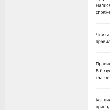
Напис
спряже
Чтобы 
правил
Прави
В безу
глаго
Как ви
принад