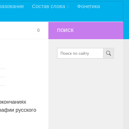
разование
Состав слова
Фонетика
0
ПОИСК
окончаниях
рафии русского