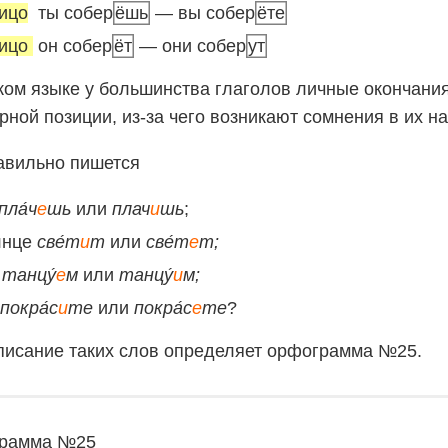
ицо
ты собер
ёшь
— вы собер
ёте
лицо
он собер
ёт
— они собер
ут
ком языке у большинства глаголов личные окончани
рной позиции, из-за чего возникают сомнения в их н
авильно пишется
пла́ч
е
шь
или
плач
и
шь
;
лнце
све́т
и
т
или
све́т
е
т;
ы
танцу́
е
м
или
танцу́
и
м;
покра́с
и
те
или
покра́с
е
те
?
исание таких слов определяет орфограмма №25.
рамма №25