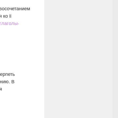
квосочетанием
ся ко
II
глаголы-
терпеть
нию. В
я