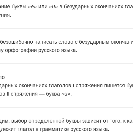
ание буквы
«е»
или
«и»
в безударных окончаниях гла
ния.
безошибочно написать слово с безударным окончани
у орфографии русского языка.
ло
дарных окончаниях глаголов I спряжения пишется б
лов
спряжения — буква
«и»
.
II
дим, выбор определённой буквы зависит от того, к 
лежит глагол в грамматике русского языка.