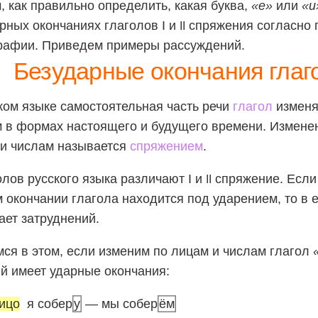
, как правильно определить, какая буква,
«е»
или
«и
рных окончаниях глаголов I и
спряжения согласно 
II
рафии. Приведем примеры рассуждений.
Безударные окончания глаг
ком языке самостоятельная часть речи
глагол
изменя
 в формах настоящего и будущего времени. Изменен
и числам называется
спряжением
.
олов русского языка различают I и
спряжение. Если
II
 окончании глагола находится под ударением, то в 
ает затруднений.
ся в этом, если изменим по лицам и числам глагол
й имеет ударные окончания:
ицо
я собер
у
— мы собер
ём