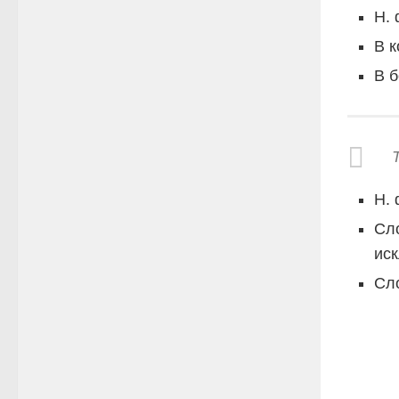
Н.
В 
В 
Н.
Сл
ис
Сл