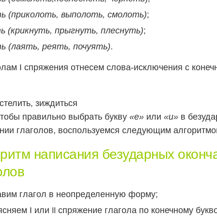
ть (приколоть, выполоть, смолоть)
;
ь (крикнуть, прыгнуть, плеснуть)
;
ь (лаять, реять, почуять)
.
олам I спряжения отнесем слова-исключения с коне
 стелить, зиждиться
чтобы правильно выбрать букву
«е»
или
«и»
в безуда
нии глаголов, воспользуемся следующим алгоритмо
ритм написания безударных оконч
олов
авим глагол в неопределенную форму;
ясняем I или
спряжение глагола по конечному букв
II