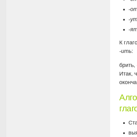
-о
-ут
-ят
К глаг
-ить
:
брить,
Итак, 
оконча
Алго
глаг
Ст
вы