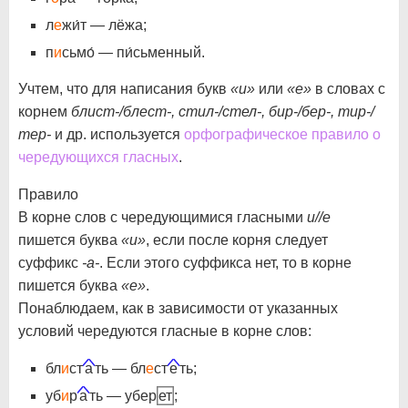
л
е
жи́т — лёжа;
п
и
сьмо́ — пи́сьменный.
Учтем, что для написания букв
«и»
или
«е»
в словах с
корнем
блист-/блест-, стил-/стел-, бир-/бер-, тир-/
тер-
и др. используется
орфографическое правило о
чередующихся гласных
.
Правило
В корне слов с чередующимися гласными
и//е
пишется буква
«и»
, если после корня следует
суффикс
-а-
. Если этого суффикса нет, то в корне
пишется буква
«е»
.
Понаблюдаем, как в зависимости от указанных
условий чередуются гласные в корне слов:
бл
и
ст
а
ть — бл
е
ст
е
ть;
уб
и
р
а
ть — убер
ет
;