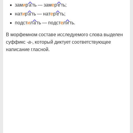
зам
и
р
а
ть — зам
е
р
е
ть;
нат
и
р
а
ть — нат
е
р
е
ть;
подст
и
л
а
ть — подст
е
л
и
ть.
В морфемном составе исследуемого слова выделен
суффикс
-а-
, который диктует соответствующее
написание гласной.