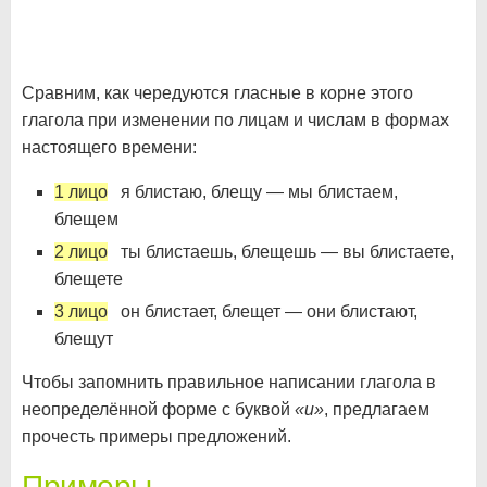
Сравним, как чередуются гласные в корне этого
глагола при изменении по лицам и числам в формах
настоящего времени:
1 лицо
я блистаю, блещу — мы блистаем,
блещем
2 лицо
ты блистаешь, блещешь — вы блистаете,
блещете
3 лицо
он блистает, блещет — они блистают,
блещут
Чтобы запомнить правильное написании глагола в
неопределённой форме с буквой
«и»
, предлагаем
прочесть примеры предложений.
Примеры