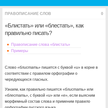
ПРАВОПИСАНИЕ СЛОВ
0
«Блистать» или «блестать», как
правильно писать?
Правописание слова «блистать»
Примеры
Слово
«блистать»
пишется с буквой
«и»
в корне в
соответствии с правилом орфографии о
чередующихся гласных.
Узнаем, как правильно пишется
«блистать»
или
«блестать»
, с буквой
«и»
или
«е»
, если выясним
морфемный состав слова и применим правило
орфографии русского языка.