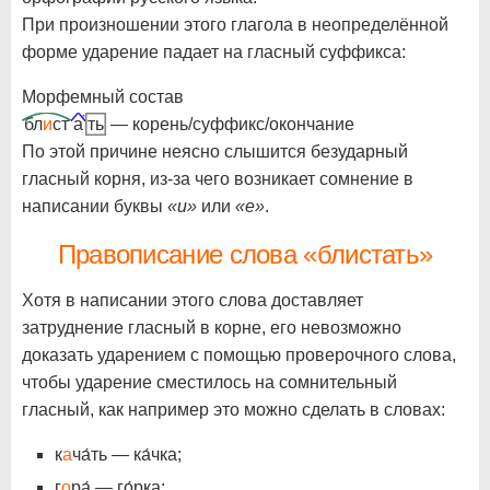
При произношении этого глагола в неопределённой
форме ударение падает на гласный суффикса:
Морфемный состав
бл
и
ст
а
ть
— корень/суффикс/окончание
По этой причине неясно слышится безударный
гласный корня, из-за чего возникает сомнение в
написании буквы
«и»
или
«е»
.
Правописание слова «блистать»
Хотя в написании этого слова доставляет
затруднение гласный в корне, его невозможно
доказать ударением с помощью проверочного слова,
чтобы ударение сместилось на сомнительный
гласный, как например это можно сделать в словах:
к
а
ча́ть — ка́чка;
г
о
ра́ — го́рка;