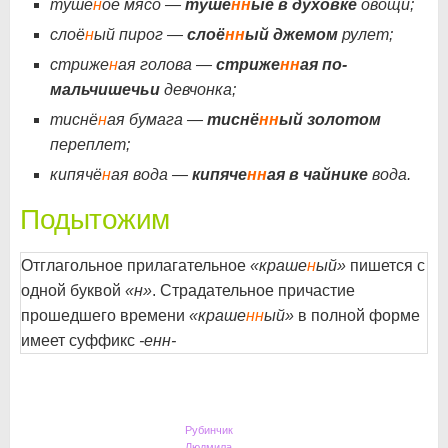
тушё
н
ое мясо —
тушё
нн
ые в духовке
овощи;
слоё
н
ый пирог —
слоё
нн
ый джемом
рулет;
стриже
н
ая голова —
стриже
нн
ая по-
мальчишечьи
девчонка;
тиснё
н
ая бумага —
тиснё
нн
ый золотом
переплет;
кипячё
н
ая вода —
кипяче
нн
ая в чайнике
вода.
Подытожим
Отглагольное прилагательное
«краше
н
ый»
пишется с
одной буквой
«н»
. Страдательное причастие
прошедшего времени
«краше
нн
ый»
в полной форме
имеет суффикс
-енн-
Рубинчик
Людмила