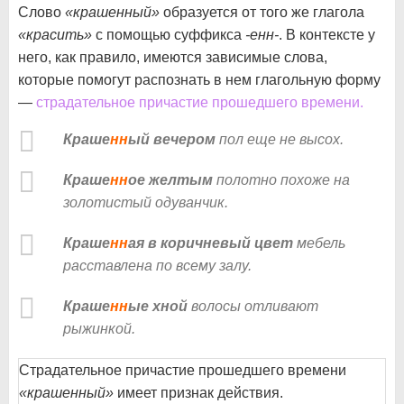
Слово
«крашенный»
образуется от того же глагола
«красить»
с помощью суффикса
-енн-
. В контексте у
него, как правило, имеются зависимые слова,
которые помогут распознать в нем глагольную форму
—
страдательное причастие прошедшего времени.
Краше
нн
ый вечером
пол еще не высох.
Краше
нн
ое желтым
полотно похоже на
золотистый одуванчик.
Краше
нн
ая в коричневый цвет
мебель
расставлена по всему залу.
Краше
нн
ые хной
волосы отливают
рыжинкой.
Страдательное причастие прошедшего времени
«крашенный»
имеет признак действия.