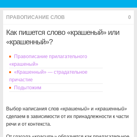
ПРАВОПИСАНИЕ СЛОВ
0
Как пишется слово «крашеный» или
«крашенный»?
Правописание прилагательного
«крашеный»
«Крашенный» — страдательное
причастие
Подытожим
Выбор написания слов
«крашеный»
и
«крашенный»
сделаем в зависимости от их принадлежности к части
речи и от контекста.
От глагола
«красить»
образуется как прилагательное,