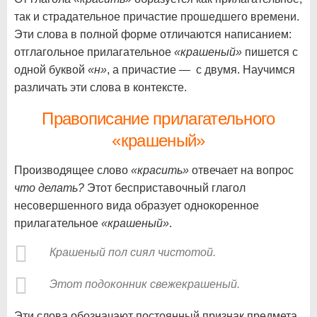
так и страдательное причастие прошедшего времени.
Эти слова в полной форме отличаются написанием:
отглагольное прилагательное
«крашеный»
пишется с
одной буквой
«н»
, а причастие — с двумя. Научимся
различать эти слова в контексте.
Правописание прилагательного
«крашеный»
Производящее слово
«красить»
отвечает на вопрос
что делать?
Этот бесприставочный глагол
несовершенного вида образует однокоренное
прилагательное
«крашеный»
.
Крашеный пол сиял чистотой.
Этот подоконник свежекрашеный.
Эти слова обозначают постоянный признак предмета,