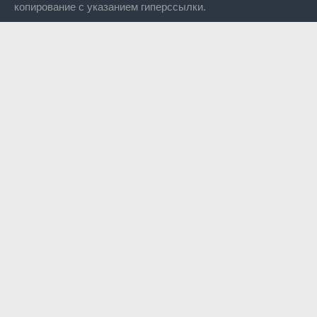
копирование с указанием гиперссылки.
Close
this
modul
Уже уходите?
Будем рады, если подпишитесь на нас в Телеграм!
Перейти в Telegram