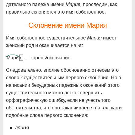
дательного падежа имени
Мария,
проследим, как
правильно склоняется это имя собственное.
Склонение имени Мария
Имя собственное существительное
Мария
имеет
женский род и оканчивается на
-я:
Мари́
я
— корень/окончание
Следовательно, вполне обоснованно отнесем это
слово к существительным первого склонения. Но в
написании безударных падежных окончаний этого
существительного можно легко совершить
орфографическую ошибку, если не учесть того
обстоятельства, что оно заканчивается на
-ия
, как и
подобные слова первого склонения:
ли́н
ия