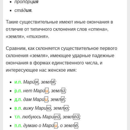
пропо́рц
ия
ста́д
ия
.
Такие существительные имеют иные окончания в
отличие от типичного склонения слов
«стена»,
«земля», «тихоня».
Сравним, как склоняется существительное первого
склонения
«земля»
, имеющее ударные падежные
окончания в формах единственного числа, и
интересующее нас женское имя:
и.п.
Мари́
я
, земл
я́
;
р.п.
нет Мари́
и
, земл
и́
;
д.п.
дам Мари́
и
, земл
е́
;
в.п.
вижу Мари
ю
, земл
ю
;
т.п.
любуюсь Мари
ей
, земл
ёй
;
п.п.
думаю о Мари́
и
, о земл
е́
.