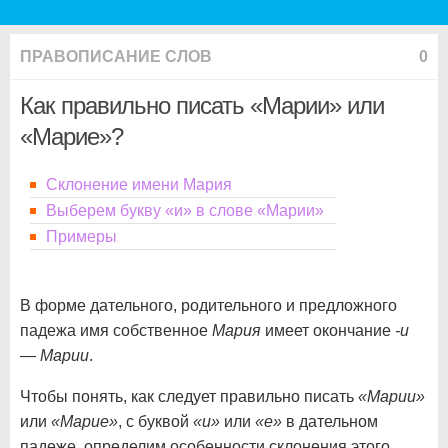
ПРАВОПИСАНИЕ СЛОВ
0
Как правильно писать «Марии» или
«Марие»?
Склонение имени Мария
Выберем букву «и» в слове «Марии»
Примеры
В форме дательного, родительного и предложного
падежа имя собственное
Мария
имеет окончание
-и
—
Марии
.
Чтобы понять, как следует правильно писать
«Марии»
или
«Марие»
, с буквой
«и»
или
«е»
в дательном
падеже, определим особенности склонения этого