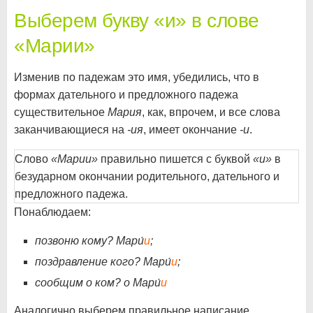
Выберем букву «и» в слове
«Марии»
Изменив по падежам это имя, убедились, что в
формах дательного и предложного падежа
существительное
Мария
, как, впрочем, и все слова
заканчивающиеся на
-ия
, имеет окончание
-и
.
Слово
«Марии»
правильно пишется с буквой
«и»
в
безударном окончании родительного, дательного и
предложного падежа.
Понаблюдаем:
позвоню кому? Мари́
и
;
поздравление кого? Мари́
и
;
сообщим о ком? о Мари́
и
Аналогично выберем правильное написание