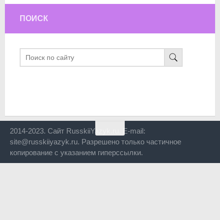
ПОИСК
2014-2023. Сайт RusskiiYazyk.ru. E-mail:
site@russkiiyazyk.ru. Разрешено только частичное
копирование с указанием гиперссылки.
Close
this
modul