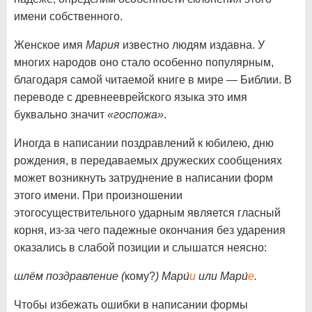
имени собственного.
Женское имя
Мария
известно людям издавна. У
многих народов оно стало особенно популярным,
благодаря самой читаемой книге в мире — Библии. В
переводе с древнееврейского языка это имя
буквально значит
«госпожа»
.
Иногда в написании поздравлений к юбилею, дню
рождения, в передаваемых дружеских сообщениях
может возникнуть затруднение в написании форм
этого имени. При произношении
этогосуществительного ударным является гласный
корня, из-за чего падежные окончания без ударения
оказались в слабой позиции и слышатся неясно:
шлём поздравление (
кому?
) Мари́
и
или Мари́
е
.
Чтобы избежать ошибки в написании формы