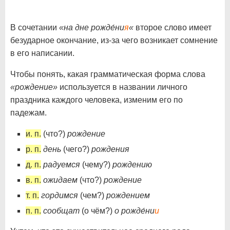
В сочетании
«на дне рожде́ни
я
«
второе слово имеет
безударное окончание, из-за чего возникает сомнение
в его написании.
Чтобы понять, какая грамматическая форма слова
«рождение»
используется в названии личного
праздника каждого человека, изменим его по
падежам.
и. п.
(что?)
рождение
р. п.
день
(чего?)
рождения
д. п.
радуемся
(чему?)
рождению
в. п.
ожидаем
(что?)
рождение
т. п.
гордимся
(чем?)
рождением
п. п.
сообщат
(о чём?)
о рожде́ни
и