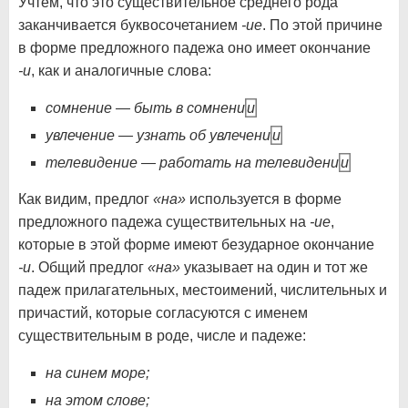
Учтем, что это существительное среднего рода
заканчивается буквосочетанием
-ие
. По этой причине
в форме предложного падежа оно имеет окончание
-и
, как и аналогичные слова:
сомнение — быть в сомнени
и
увлечение — узнать об увлечени
и
телевидение — работать на телевидени
и
Как видим, предлог
«на»
используется в форме
предложного падежа существительных на
-ие
,
которые в этой форме имеют безударное окончание
-и
. Общий предлог
«на»
указывает на один и тот же
падеж прилагательных, местоимений, числительных и
причастий, которые согласуются с именем
существительным в роде, числе и падеже:
на синем море;
на этом слове;