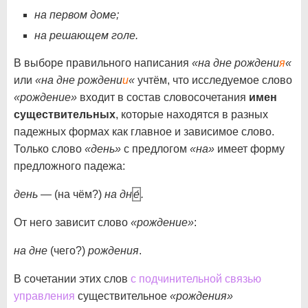
на первом доме;
на решающем голе.
В выборе правильного написания
«на дне рождени
я
«
или
«на дне рождени
и
«
учтём, что исследуемое слово
«рождение»
входит в состав словосочетания
имен
существительных
, которые находятся в разных
падежных формах как главное и зависимое слово.
Только слово
«день»
с предлогом
«на»
имеет форму
предложного падежа:
день
— (на чём?)
на дн
е́
.
От него зависит слово
«рождение»
:
на дне
(чего?)
рождения
.
В сочетании этих слов
с подчинительной связью
управления
существительное
«рождения»