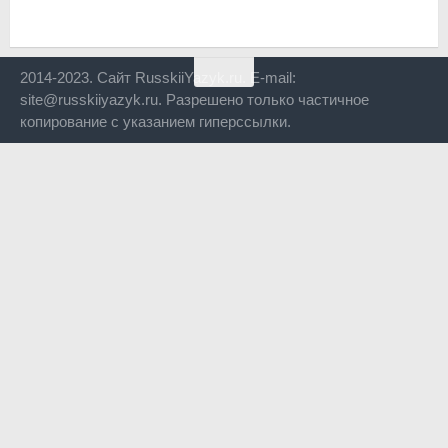
2014-2023. Сайт RusskiiYazyk.ru. E-mail:
site@russkiiyazyk.ru. Разрешено только частичное
копирование с указанием гиперссылки.
Close
this
modul
Уже уходите?
Будем рады, если подпишитесь на нас в Телеграм!