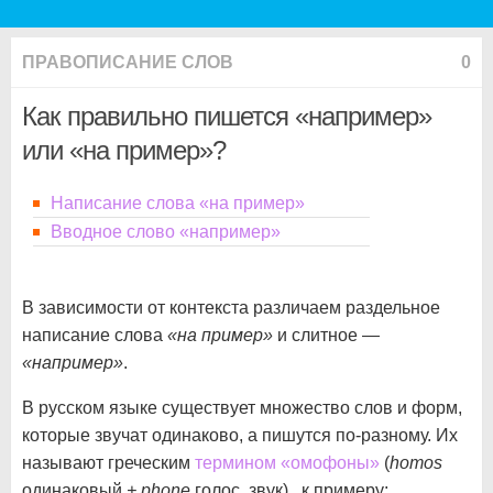
ПРАВОПИСАНИЕ СЛОВ
0
Как правильно пишется «например»
или «на пример»?
Написание слова «на пример»
Вводное слово «например»
В зависимости от контекста различаем раздельное
написание слова
«на пример»
и слитное —
«например»
.
В русском языке существует множество слов и форм,
которые звучат одинаково, а пишутся по-разному. Их
называют греческим
термином «омофоны»
(
homos
одинаковый
+ phone
голос, звук), к примеру: