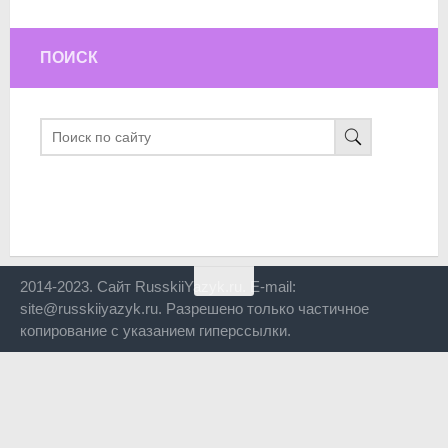
ПОИСК
2014-2023. Сайт RusskiiYazyk.ru. E-mail:
site@russkiiyazyk.ru. Разрешено только частичное
копирование с указанием гиперссылки.
Close
this
modul