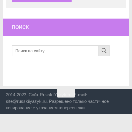
ПОИСК
2014-2023. Сайт RusskiiYazyk.ru. E-mail:
site@russkiiyazyk.ru. Разрешено только частичное
копирование с указанием гиперссылки.
Close
this
modul