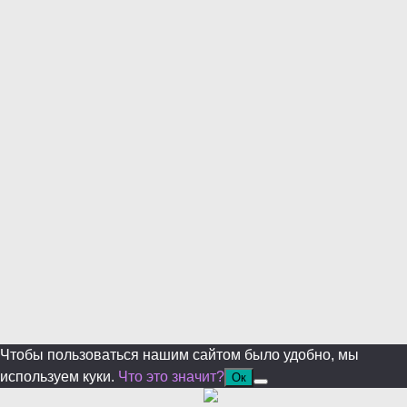
Уже уходите?
Будем рады, если подпишитесь на нас в Телеграм!
Перейти в Telegram
Больше не показывать.
Чтобы пользоваться нашим сайтом было удобно, мы
используем куки.
Что это значит?
Ок