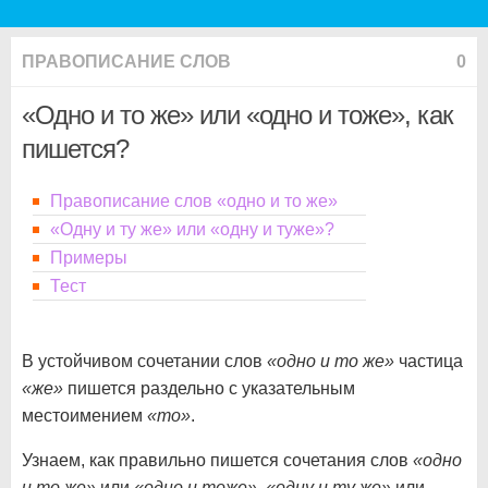
ПРАВОПИСАНИЕ СЛОВ
0
«Одно и то же» или «одно и тоже», как
пишется?
Правописание слов «одно и то же»
«Одну и ту же» или «одну и туже»?
Примеры
Тест
В устойчивом сочетании слов
«одно и то же»
частица
«же»
пишется раздельно с указательным
местоимением
«то»
.
Узнаем, как правильно пишется сочетания слов
«одно
и то же»
или
«одно и тоже»
,
«одну и ту же»
или