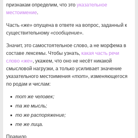
признакам определим, что это
указательное
местоимение
.
Часть
«же»
опущена в ответе на вопрос, заданный к
существительному
«сообщение»
.
Значит, это самостоятельное слово, а не морфема в
составе лексемы. Чтобы узнать,
какая часть речи
слово
«же»
, укажем, что оно не несёт никакой
смысловой нагрузки, а только усиливает значение
указательного местоимения
«тот»
, изменяющегося
по родам и числам:
тот же человек;
та же мысль;
то же распоряжение;
те же лица.
Правило