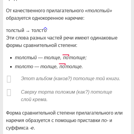
От качественного прилагательного
«толстый»
образуется однокоренное наречие:
толстый → толст
о
Эти слова разных частей речи имеют одинаковые
формы сравнительной степени:
толстый — толще,
по
толще;
толсто — толще,
по
толще.
Этот альбом (каков?) потолще той книги.
Сверху торта положим (как?) потолще
слой крема.
Форма сравнительной степени прилагательного или
наречия образуется с помощью приставки
по-
и
суффикса
-е
.