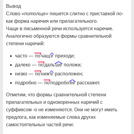
Вывод
Слово
«потолще»
пишется слитно с приставкой
по-
как форма наречия или прилагательного.
Чаще в письменной речи используется наречие.
Аналогично образуются формы сравнительной
степени наречий:
часто —
по
чащ
е
приходи;
далеко —
по
даль
ше
положи;
низко —
по
ниж
е
расположен;
подробно —
по
подробн
ее
расскажет.
Отметим, что формы сравнительной степени
прилагательных и однокоренных наречий с
суффиксом -о не изменяются. Они не могут иметь
предлога, как изменяемые слова других
самостоятельных частей речи: