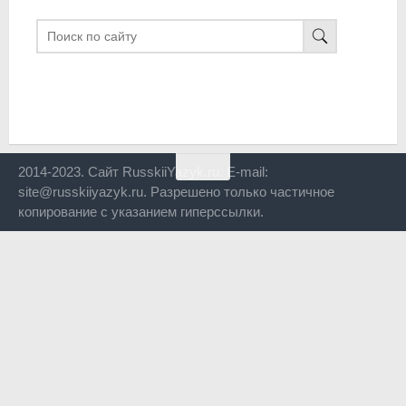
2014-2023. Сайт RusskiiYazyk.ru. E-mail:
site@russkiiyazyk.ru. Разрешено только частичное
копирование с указанием гиперссылки.
Close
this
modul