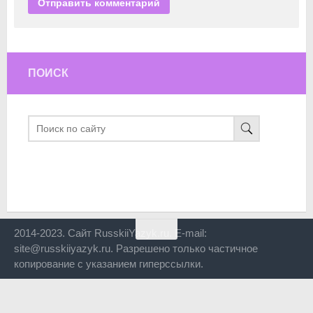
ПОИСК
2014-2023. Сайт RusskiiYazyk.ru. E-mail:
site@russkiiyazyk.ru. Разрешено только частичное
копирование с указанием гиперссылки.
Close
this