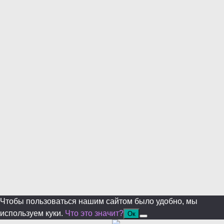
modul
Уже уходите?
Будем рады, если подпишитесь на нас в Телеграм!
Перейти в Telegram
Больше не показывать.
Чтобы пользоваться нашим сайтом было удобно, мы
используем куки.
Что это значит?
Ок