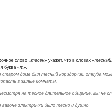
рочное слово
«тесен»
укажет, что в словах
«тесный
я буква
«т»
.
В старом доме был те́сный коридорчик, откуда мож
попасть в жилые комнаты.
Несмотря на тесное длительное общение, мы не ст
В вагоне электрички было тесно и душно.