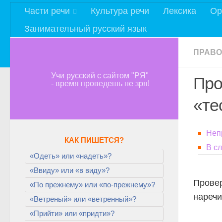
Части речи
Культура речи
Лексика
Ор
Занимательный русский язык
ПРАВО
Учи русский с сайтом "РЯ"
Про
- время проведешь не зря!
«те
Неп
КАК ПИШЕТСЯ?
В с
«Одеть» или «надеть»?
«Ввиду» или «в виду»?
Прове
«По прежнему» или «по-прежнему»?
нареч
«Ветреный» или «ветренный»?
«Прийти» или «придти»?