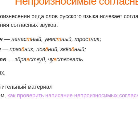
Непроизносимые согласн
оизнесении ряда слов русского языка исчезает согла
ния согласных звуков:
н —
ненас
т
ный, умес
т
ный, трос
т
ник
;
н
— праз
д
ник, поз
д
ний, звёз
д
ный;
тв
— здра
в
ствуй, чу
в
ствовать
их.
нительный материал
ем,
как проверить написание непроизносимых соглас