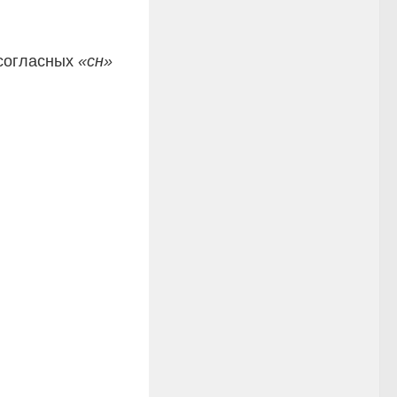
 согласных
«сн»