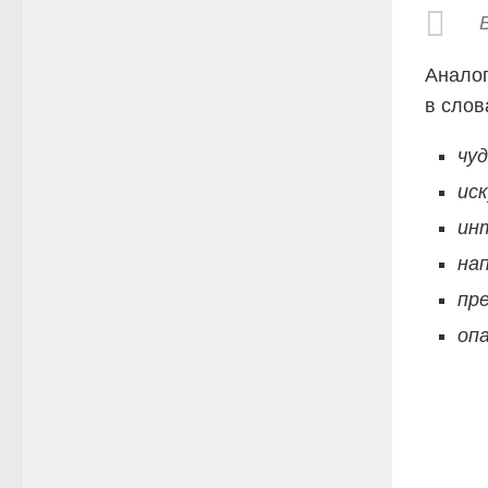
Аналог
в слов
чу
иск
ин
на
пр
оп