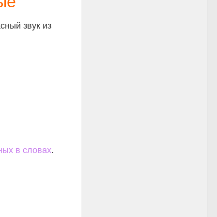
ые
сный звук из
ных в словах
.