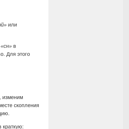
ый»
или
х
«сн»
в
о. Для этого
, изменим
месте скопления
цию.
 краткую: