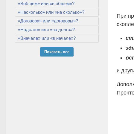
«Вобщем» или «в общем»?
«Насколько» или «на сколько»?
При пр
«Договора» или «договоры»?
скопле
«Надолго» или «на долго»?
ст
«Вначале» или «в начале»?
зд
Показать все
вс
и друг
Допол
Прочт