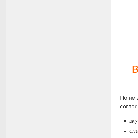
В
Но не 
соглас
вку
оп