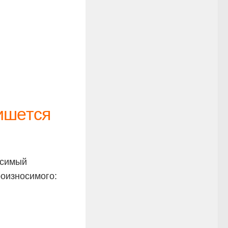
ишется
осимый
роизносимого: