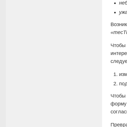
не
уж
Возник
«тесТ
Чтобы 
интере
следуе
из
по
Чтобы 
форму
соглас
Превра