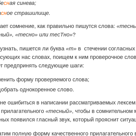
бе
сн
ая синева;
а
сн
ое страшилище.
ает сомнение, как правильно пишутся слова:
«тесн
ный», «тесно» или тесТно»
?
узнать, пишется ли буква
«т»
в стечении согласны
сующих нас словах, поищем к ним проверочное слов
т предпринять следующие шаги:
менить форму проверяемого слова;
добрать однокоренное слово.
не ошибиться в написании рассматриваемых лексем
 прилагательного
«тесный»
, чтобы в сомнительном 
ных появился гласный звук, который прояснит ситуа
тим полную форму качественного прилагательного в