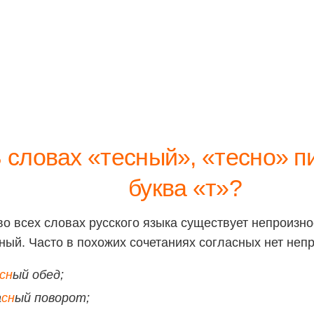
 словах «тесный», «тесно» п
буква «т»?
во всех словах русского языка существует непроизн
ный. Часто в похожих сочетаниях согласных нет неп
сн
ый обед;
а
сн
ый поворот;