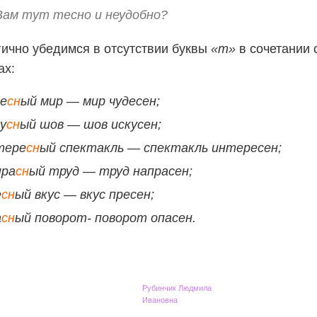
Вам тут тесно и неудобно?
ично убедимся в отсутствии буквы
«т»
в сочетании
ах:
де
сн
ый мир — мир чудесен;
у
сн
ый шов — шов искусен;
тере
сн
ый спектакль — спектакль интересен;
пра
сн
ый труд — труд напрасен;
е
сн
ый вкус — вкус пресен;
а
сн
ый поворот- поворот опасен.
Рубинчик Людмила
Ивановна