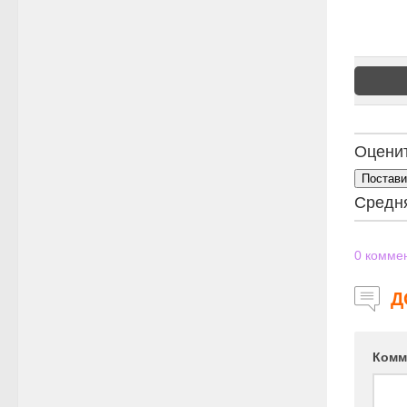
Оценит
Постави
Средн
0
коммен
Д
Комм