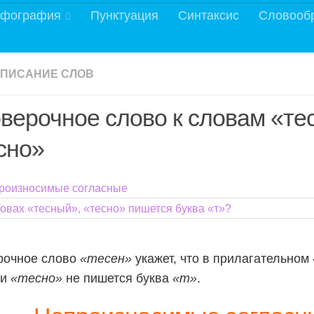
фография
Пунктуация
Синтаксис
Словооб
ПИСАНИЕ СЛОВ
верочное слово к словам «те
сно»
роизносимые согласные
ловах «тесный», «тесно» пишется буква «т»?
рочное слово
«тесен»
укажет, что в прилагательном
ии
«тесно»
не пишется буква
«т»
.