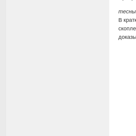
тесны
В крат
скопле
доказы