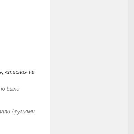
», «тесно»
не
но было
али друзьями.