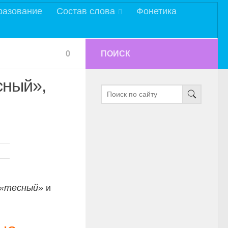
разование
Состав слова
Фонетика
0
ПОИСК
сный»,
«тесный»
и