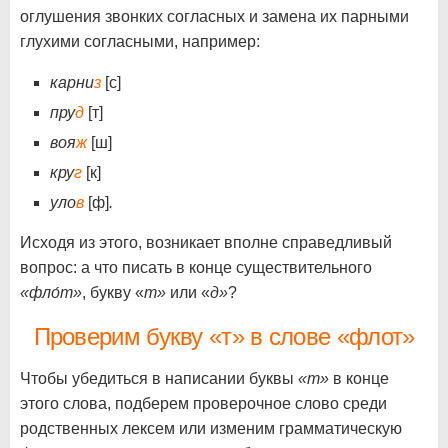
оглушения звонких согласных и замена их парными
глухими согласными, например:
карни
з
[с]
пру
д
[т]
воя
ж
[ш]
кру
г
[к]
уло
в
[ф]
.
Исходя из этого, возникает вполне справедливый
вопрос: а что писать в конце существительного
«фло́т»
, букву «
т»
или «
д»
?
Проверим букву «т» в слове «флот»
Чтобы убедиться в написании буквы
«т»
в конце
этого слова, подберем проверочное слово среди
родственных лексем или изменим грамматическую