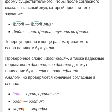
форму существительного, чтобы после согласного
оказался гласный звук, который прояснит его
звучание:
флот
—
флот
илия;
фло́т — нет флота, служить во флоте
.
Теперь уверенно в конце рассматриваемого
слова напишем букву»
т»
.
Проверочное слово
«флотилия»
, а также падежные
формы
«нет флота», «во флоте»
докажут
написание буквы
«т»
в слове
«флот»
.
Аналогично проверяются конечные согласные в
словах:
ёрш
— ерши, ершиться;
бол
т
— болтик;
жира
ф
— жирафы.