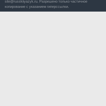
site@russkiiyazyk.ru. Разрешено только частичное
копирование с указанием гиперссылки.
Close
this
modul
Уже уходите?
Будем рады, если подпишитесь на нас в Телеграм!
Перейти в Telegram