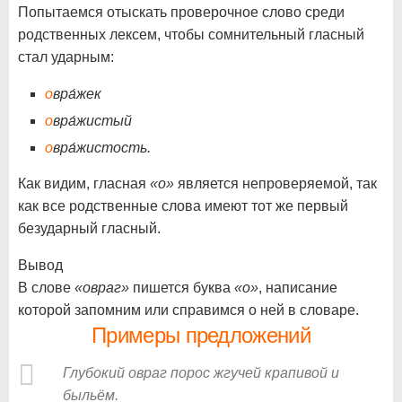
Попытаемся отыскать проверочное слово среди
родственных лексем, чтобы сомнительный гласный
стал ударным:
о
вра́жек
о
вра́жистый
о
вра́жистость.
Как видим, гласная
«о»
является непроверяемой, так
как все родственные слова имеют тот же первый
безударный гласный.
Вывод
В слове
«овраг»
пишется буква
«о»
, написание
которой запомним или справимся о ней в словаре.
Примеры предложений
Глубокий овраг порос жгучей крапивой и
быльём.