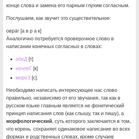
конце слова и замена его парным глухим согласным.
Послушаем, как звучит это существительное:
овра́г [а в р а к]
Аналогично потребуется проверочное слово в
написании конечных согласных в словах:
обеД
[т]
ночлеГ
[к]
мороЗ
[с].
Необходимо написать интересующее нас слово
правильно, независимо от его звучания, так как в
русском языке главным является не фонетический
принцип написания слов (как слышу, так и пишу), а
морфологический
, суть которого заключается в том,
что корень сохраняет одинаковое написание во всех
формах и родственных словах, кроме случаев