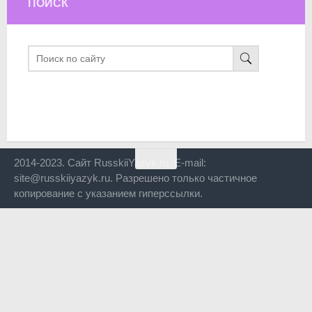
ПОИСК
2014-2023. Сайт RusskiiYazyk.ru. E-mail:
site@russkiiyazyk.ru. Разрешено только частичное
копирование с указанием гиперссылки.
Close
this
modul