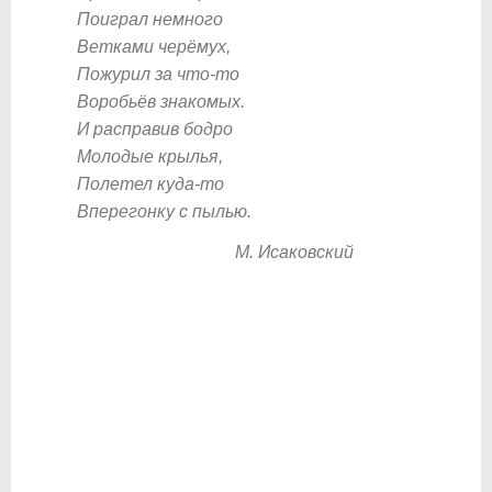
Поиграл немного
Ветками черёмух,
Пожурил за что-то
Воробьёв знакомых.
И расправив бодро
Молодые крылья,
Полетел куда-то
Вперегонку с пылью.
М. Исаковский