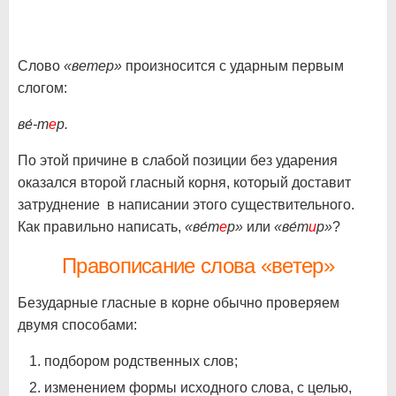
Слово
«ветер»
произносится с ударным первым
слогом:
ве́-т
е
р.
По этой причине в слабой позиции без ударения
оказался второй гласный корня, который доставит
затруднение в написании этого существительного.
Как правильно написать,
«ве́т
е
р»
или
«ве́т
и
р»
?
Правописание слова «ветер»
Безударные гласные в корне обычно проверяем
двумя способами:
подбором родственных слов;
изменением формы исходного слова, с целью,