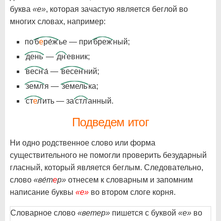
буква
«е»
, которая зачастую является беглой во
многих словах, например:
по
б
е
ре́ж
ье — при
бреж
ный;
день
—
дн
евник;
весн
а́ —
весен
ний;
земл
я —
земель
ка;
ст
е
л
ить — за
стл
анный.
Подведем итог
Ни одно родственное слово или форма
существительного не помогли проверить безударный
гласный, который является беглым. Следовательно,
слово
«ве́т
е
р»
отнесем к словарным и запомним
написание буквы
«е»
во втором слоге корня.
Словарное слово
«ветер»
пишется с буквой
«е»
во