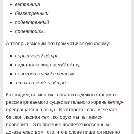
ве́треница
безве́тренный
подве́тренный
прове́трить.
А теперь изменим его грамматическую форму:
порыв чего? ве́тра,
подставлю лицо чему? ве́тру,
непогода с чем? с ве́тром,
стихи о чём? о ве́тре.
Как видим, во многих словах и падежных формах
рассматриваемого существительного корень
вет
е
р-
превращается в
ветр-
. Из второго слога исчезает
беглая гласная
«е»
, которую мы пытаемся
проверить. Это явление является косвенным
доказательством того, что в слове пишется именно