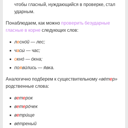
чтобы гласный, нуждающийся в проверке, стал
ударным.
Понаблюдаем, как можно
проверить безударные
гласные в корне
следующих слов:
л
е
сно́й — лес;
ч
а
сы́ — час;
о
кно́ — о́кна;
по
я
ви́лись — я́вка.
Аналогично подберем к существительному
«ве́т
е
р»
родственные слова:
в
е
т
е
рок
в
е
т
е
ро́чек
в
е
три́ще
ве́треный