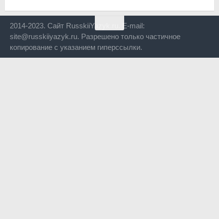
2014-2023. Сайт RusskiiYazyk.ru. E-mail:
site@russkiiyazyk.ru. Разрешено только частичное
копирование с указанием гиперссылки.
Close
this
modul
Уже уходите?
Будем рады, если подпишитесь на нас в Телеграм!