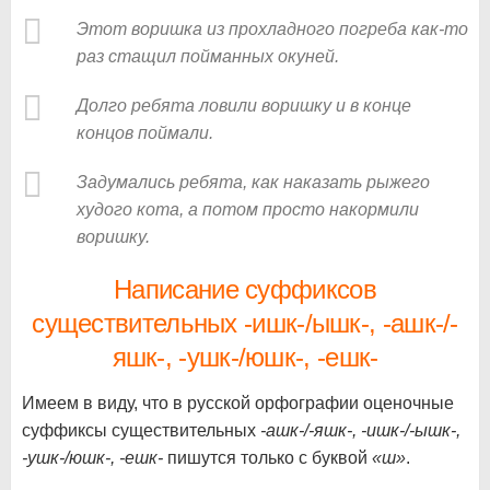
Этот воришка из прохладного погреба как-то
раз стащил пойманных окуней.
Долго ребята ловили воришку и в конце
концов поймали.
Задумались ребята, как наказать рыжего
худого кота, а потом просто накормили
воришку.
Написание суффиксов
существительных -ишк-/ышк-, -ашк-/-
яшк-, -ушк-/юшк-, -ешк-
Имеем в виду, что в русской орфографии оценочные
суффиксы существительных
-ашк-/-яшк-, -ишк-/-ышк-,
-ушк-/юшк-, -ешк-
пишутся только с буквой
«ш»
.