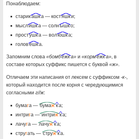
Понаблюдаем:
старик
ашк
а — кост
яшк
и;
мысл
ишк
а — солн
ышк
о;
прост
ушк
а — вол
юшк
а;
голов
ешк
а.
Запомним слова
«бомб
ёжк
а»
и
«корм
ёжк
а»
, в
составе которых суффикс пишется с буквой
«ж»
.
Отличаем эти написания от лексем с суффиксом
-к-
,
который находится после корня с чередующимися
согласными
г//ж
:
бума
г
а —
бума
ж
к
а;
интри
г
а —
интри
ж
к
а;
лачу
г
а —
лачу
ж
к
а;
стру
г
ать —
стру
ж
к
а.