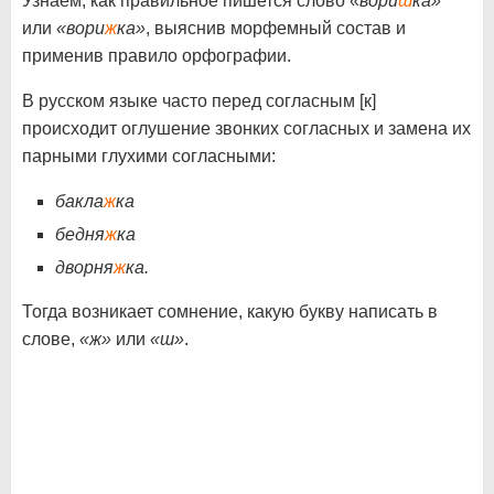
Узнаем, как правильное пишется слово «
вори
ш
ка»
или
«вори
ж
ка»
, выяснив морфемный состав и
применив правило орфографии.
В русском языке часто перед согласным [к]
происходит оглушение звонких согласных и замена их
парными глухими согласными:
бакла
ж
ка
бедня
ж
ка
дворня
ж
ка.
Тогда возникает сомнение, какую букву написать в
слове,
«ж»
или
«ш»
.