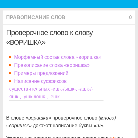
ПРАВОПИСАНИЕ СЛОВ
0
Проверочное слово к слову
«
»
ВОРИШКА
Морфемный состав слова «воришка»
Правописание слова «воришка»
Примеры предложений
Написание суффиксов
существительных -ишк-/ышк-, -ашк-/-
яшк-, -ушк-/юшк-, -ешк-
В слове
«воришка»
проверочное слово
(много)
«воришек»
докажет написание буквы
«ш»
.