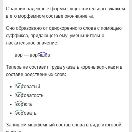
Сравнив падежные формы существительного укажем
в его морфемном составе окончание
-а.
Оно образовано от однокоренного слова с помощью
суффикса, придающего ему уменьшительно-
ласкательное значение:
вор — вор
ишк
а
Теперь не составит труда указать корень
вор-
, как и в
составе родственных слов:
вор
оватый
вор
оватость
вор
юга
вор
овать.
Запишем морфемный состав слова в виде итоговой