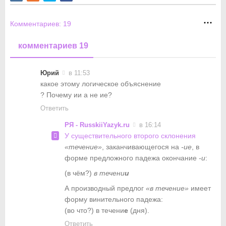
Комментариев:
19
комментариев 19
Юрий
в 11:53
какое этому логическое объяснение
? Почему ии а не ие?
Ответить
РЯ - RusskiiYazyk.ru
в 16:14
У существительного второго склонения
«течение»
, заканчивающегося на
-ие
, в
форме предложного падежа окончание
-и
:
(в чём?)
в течени
и
А производный предлог
«в течение»
имеет
форму винительного падежа:
(во что?) в течени
е
(дня).
Ответить