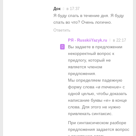
Док
в 17:37
Я буду спать в течение дня. Я буду
спать во что? Очень логично.
Ответить
РЯ - RusskiiYazyk.ru
в 22:17
Вы задаете в предложении
некорректный вопрос к
предлогу, который не
является членом
предложения.
Мы определяем падежную
форму слова
«в течение»
с
одной целью, чтобы доказать
написание буквы
«е»
в конце
слова. Для этого не нужно
привлекать синтаксис.
При синтаксическом разборе
предложения задается вопрос
к сочетанию слов: