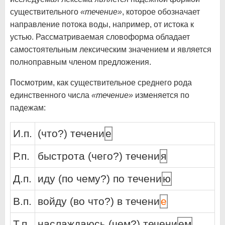
существительного
«течение»
, которое обозначает
направление потока воды, например, от истока к
устью. Рассматриваемая словоформа обладает
самостоятельным лексическим значением и является
полноправным членом предложения.
Посмотрим, как существительное среднего рода
единственного числа
«течение»
изменяется по
падежам:
И.п.
(что?) течени
е
Р.п.
быстрота (чего?) течени
я
Д.п.
иду (по чему?) по течени
ю
В.п.
войду (во что?) в течени
е
Т.п.
наслаждаюсь (чем?) течени
ем