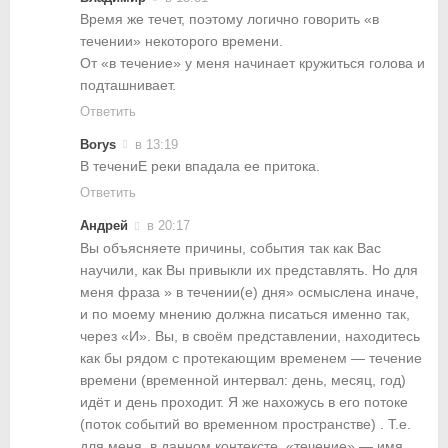
Время же течет, поэтому логично говорить «в
течении» некоторого времени.
От «в течение» у меня начинает кружиться голова и
подташнивает.
Ответить
Borys
в 13:19
В течениЕ реки впадала ее притока.
Ответить
Андрей
в 20:17
Вы объясняете причины, события так как Вас
научили, как Вы привыкли их представлять. Но для
меня фраза » в течении(е) дня» осмыслена иначе,
и по моему мнению должна писаться именно так,
через «И». Вы, в своём представлении, находитесь
как бы рядом с протекающим временем — течение
времени (временной интервал: день, месяц, год)
идёт и день проходит. Я же нахожусь в его потоке
(поток событий во временном пространстве) . Т.е.
для меня, в данном контексте, «течение» — имя