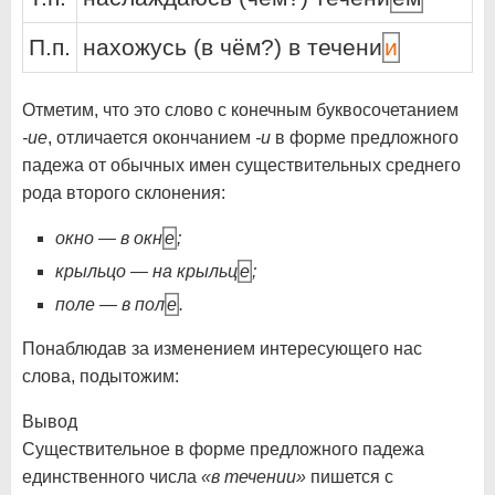
П.п.
нахожусь (в чём?) в течени
и
Отметим, что это слово с конечным буквосочетанием
-ие
, отличается окончанием
-и
в форме предложного
падежа от обычных имен существительных среднего
рода второго склонения:
окно — в окн
е
;
крыльцо — на крыльц
е
;
поле — в пол
е
.
Понаблюдав за изменением интересующего нас
слова, подытожим:
Вывод
Существительное в форме предложного падежа
единственного числа
«в течении»
пишется с