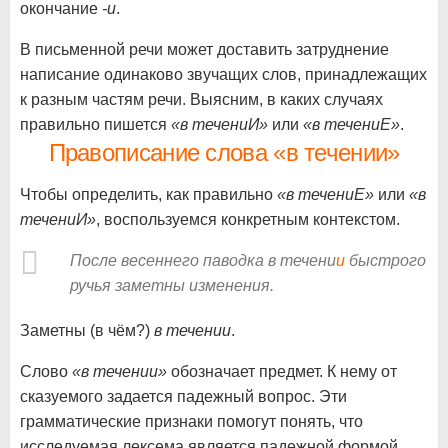
окончание
-и
.
В письменной речи может доставить затруднение
написание одинаково звучащих слов, принадлежащих
к разным частям речи. Выясним, в каких случаях
правильно пишется
«в течениИ»
или
«в течениЕ»
.
Правописание слова «в течении»
Чтобы определить, как правильно
«в течениЕ»
или
«в
течениИ»
, воспользуемся конкретным контекстом.
После весеннего паводка в течени
и
быстрого
ручья заметны изменения.
Заметны (в чём?)
в течении
.
Слово
«в течении»
обозначает предмет. К нему от
сказуемого задается падежный вопрос. Эти
грамматические признаки помогут понять, что
исследуемая лексема
является падежной формой