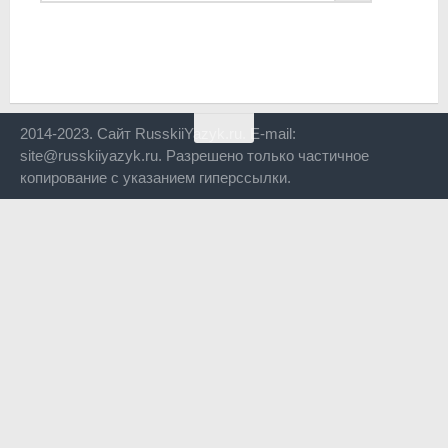
2014-2023. Сайт RusskiiYazyk.ru. E-mail:
site@russkiiyazyk.ru. Разрешено только частичное
копирование с указанием гиперссылки.
Close
this
modul