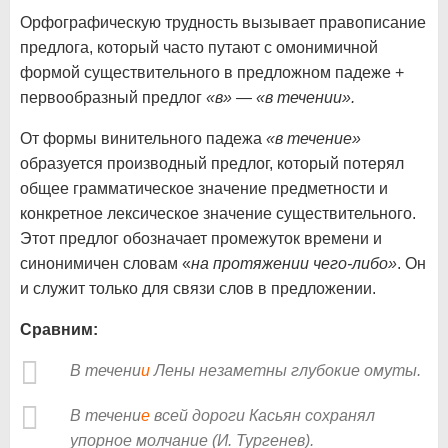
Орфографическую трудность вызывает правописание
предлога, который часто путают с омонимичной
формой существительного в предложном падеже +
первообразный предлог
«в» — «в течении».
От формы винительного падежа
«в течение»
образуется производный предлог, который потерял
общее грамматическое значение предметности и
конкретное лексическое значение существительного.
Этот предлог обозначает промежуток времени и
синонимичен словам «
на
протяжении чего-либо»
. Он
и служит только для связи слов в предложении.
Сравним:
В течени
и
Лены незаметны глубокие омуты.
В течени
е
всей дороги Касьян сохранял
упорное молчание (И. Тургенев).