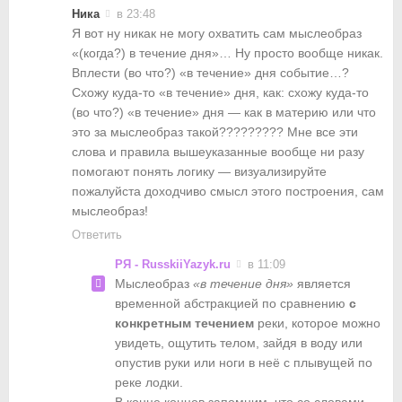
Ника
в 23:48
Я вот ну никак не могу охватить сам мыслеобраз
«(когда?) в течение дня»… Ну просто вообще никак.
Вплести (во что?) «в течение» дня событие…?
Схожу куда-то «в течение» дня, как: схожу куда-то
(во что?) «в течение» дня — как в материю или что
это за мыслеобраз такой????????? Мне все эти
слова и правила вышеуказанные вообще ни разу
помогают понять логику — визуализируйте
пожалуйста доходчиво смысл этого построения, сам
мыслеобраз!
Ответить
РЯ - RusskiiYazyk.ru
в 11:09
Мыслеобраз
«в течение дня»
является
временной абстракцией по сравнению
с
конкретным течением
реки, которое можно
увидеть, ощутить телом, зайдя в воду или
опустив руки или ноги в неё с плывущей по
реке лодки.