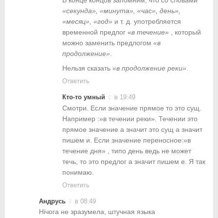
В конце концов запомним, что со словами
«секунда», «минута», «час», день»,
«месяц», «год»
и т. д. употребляется
временной предлог «
в течение»
, который
можно заменить предлогом
«в
продолжение»
.
Нельзя сказать
«в продолжение реки»
.
Ответить
Кто-то умный
в 19:49
Смотри. Если значение прямое то это сущ.
Например :»в течении реки». Течении это
прямое значение а значит это сущ а значит
пишем и. Если значение переносное:»в
течение дня» , типо день ведь не может
течь, то это предлог а значит пишем е. Я так
понимаю.
Ответить
Андрусь
в 08:49
Нічога не зразумела, штучная языка