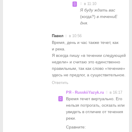
в 11:10
Я буду ждать вас
(когда?)
в течениЕ
дня
.
Павел
в 10:56
Время, день и час также течет, как
и река.
Я всегда пишу «в течении следующей
недели» и считаю это единственно
правильным, так как слово «течение»
здесь не предлог, а существительное.
Ответить
РЯ - RusskiiYazyk.ru
в 16:17
Время течет виртуально. Его
нельзя потрогать, осязать или
увидеть в отличие от течения
реки.
Сравните: