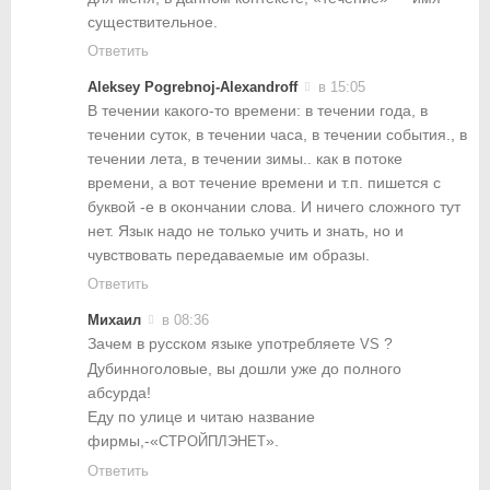
существительное.
Ответить
Aleksey Pogrebnoj-Alexandroff
в 15:05
В течении какого-то времени: в течении года, в
течении суток, в течении часа, в течении события., в
течении лета, в течении зимы.. как в потоке
времени, а вот течение времени и т.п. пишется с
буквой -е в окончании слова. И ничего сложного тут
нет. Язык надо не только учить и знать, но и
чувствовать передаваемые им образы.
Ответить
Михаил
в 08:36
Зачем в русском языке употребляете
?
VS
Дубинноголовые, вы дошли уже до полного
абсурда!
Еду по улице и читаю название
фирмы,-«
».
СТРОЙПЛЭНЕТ
Ответить