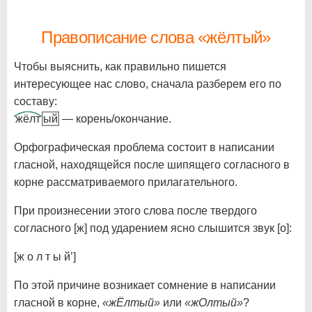
Правописание слова «жёлтый»
Чтобы выяснить, как правильно пишется
интересующее нас слово, сначала разберем его по
составу:
жёлт
ый
— корень/окончание.
Орфографическая проблема состоит в написании
гласной, находящейся после шипящего согласного в
корне рассматриваемого прилагательного.
При произнесении этого слова после твердого
согласного [ж] под ударением ясно слышится звук [о]:
[ж о л т ы й’]
По этой причине возникает сомнение в написании
гласной в корне,
«жЁлтый»
или
«жОлтый»
?