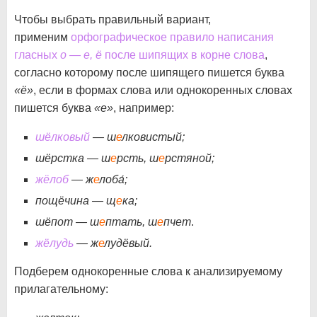
Чтобы выбрать правильный вариант,
применим
орфографическое правило написания
гласных
о — е, ё
после шипящих в корне слова
,
согласно которому после шипящего пишется буква
«ё»
, если в формах слова или однокоренных словах
пишется буква
«е»
, например:
шёлковый
— ш
е
лковистый;
шёрстка — ш
е
рсть, ш
е
рстяной;
жёлоб
— ж
е
лоба́;
пощёчина — щ
е
ка;
шёпот — ш
е
птать, ш
е
пчет
.
жёлудь
— ж
е
лудёвый.
Подберем однокоренные слова к анализируемому
прилагательному: