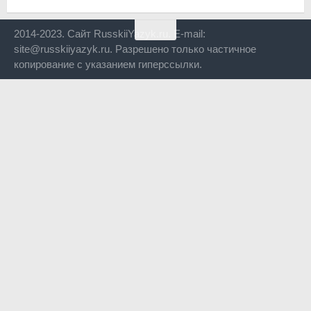
2014-2023. Сайт RusskiiYazyk.ru. E-mail:
site@russkiiyazyk.ru. Разрешено только частичное
копирование с указанием гиперссылки.
Close
this
modul
Уже уходите?
Будем рады, если подпишитесь на нас в Телеграм!
Перейти в Telegram