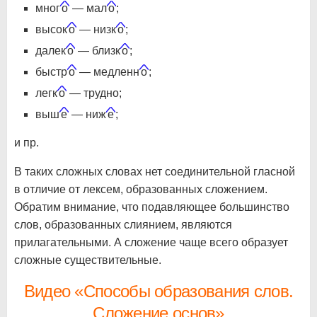
мног
о
— мал
о
;
высок
о
— низк
о
;
далек
о
— близк
о
;
быстр
о
— медленн
о
;
легк
о
— трудно;
выш
е
— ниж
е
;
и пр.
В таких сложных словах нет соединительной гласной
в отличие от лексем, образованных сложением.
Обратим внимание, что подавляющее большинство
слов, образованных слиянием, являются
прилагательными. А сложение чаще всего образует
сложные существительные.
Видео «Способы образования слов.
Сложение основ»