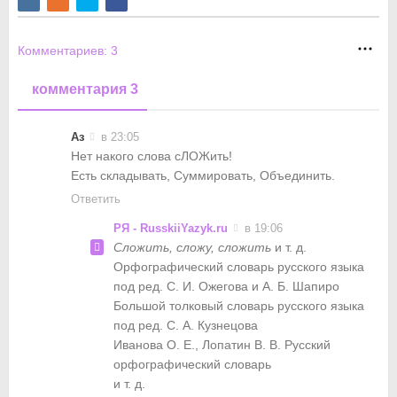
Комментариев:
3
комментария 3
Аз
в 23:05
Нет накого слова сЛОЖить!
Есть складывать, Суммировать, Объединить.
Ответить
РЯ - RusskiiYazyk.ru
в 19:06
Сложить, сложу, сложить
и т. д.
Орфографический словарь русского языка
под ред. С. И. Ожегова и А. Б. Шапиро
Большой толковый словарь русского языка
под ред. С. А. Кузнецова
Иванова О. Е., Лопатин В. В. Русский
орфографический словарь
и т. д.