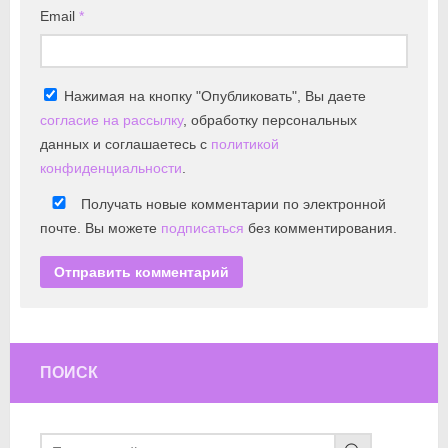
Email
*
Нажимая на кнопку "Опубликовать", Вы даете
согласие на рассылку
, обработку персональных
данных и соглашаетесь с
политикой
конфиденциальности
.
Получать новые комментарии по электронной
почте. Вы можете
подписаться
без комментирования.
ПОИСК