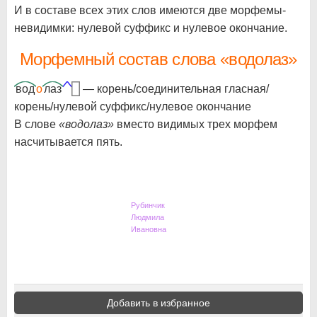
И в составе всех этих слов имеются две морфемы-
невидимки: нулевой суффикс и нулевое окончание.
Морфемный состав слова «водолаз»
вод
о
лаз
—
корень/соединительная гласная/
корень/нулевой суффикс/нулевое окончание
В слове
«водолаз»
вместо видимых трех морфем
насчитывается пять.
Рубинчик
Людмила
Ивановна
Добавить в избранное