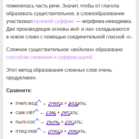
поменялась часть речи. Значит, чтобы от глагола
образовать существительное, в словообразовании
участвовал
нулевой суффикс
— морфема-невидимка.
Две производящие основы
вод-
и
лаз-
складываются
в новое слово с помощью соединительной гласной
-о-
.
Сложное существительное
«водолаз»
образовано
способом сложения и суффиксацией
.
Этот метод образования сложных слов очень
продуктивен.
Сравните:
пчел
о
вод
←
пчел
а +
вод
ить;
сам
о
лёт
←
сам
+
лет
ать;
пыл
е
сос
←
пыль
+
сос
ать;
птиц
е
лов
←
птиц
а +
лов
ить.