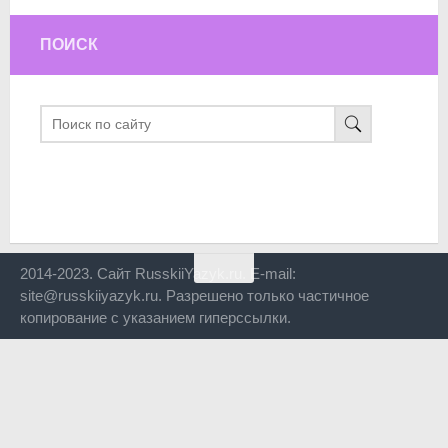
ПОИСК
2014-2023. Сайт RusskiiYazyk.ru. E-mail:
site@russkiiyazyk.ru. Разрешено только частичное
копирование с указанием гиперссылки.
Close
this
modul