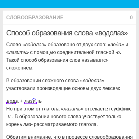
СЛОВООБРАЗОВАНИЕ
0
Способ образования слова «водолаз»
Слово
«водолаз»
образовано от двух слов:
«вода»
и
«лазить»
с помощью соединительной гласной
-о
.
Такой способ образования слов называется
сложением.
В образовании сложного слова
«водолаз»
участвовали производящие основы двух лексем:
вод
а +
лаз
и
ть
Но при этом от глагола
«лазить»
отсекается суффикс
-и-
. В образовании нового слова участвует только
корень
лаз-
рассматриваемого глагола.
Обратим внимание, что в процессе словообразования