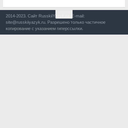
2014-2023. Сайт RusskiiYazyk.ru. E-mail:
site@russkiiyazyk.ru. Разрешено только частичное
копирование с указанием гиперссылки.
Close
this
modul
Уже уходите?
Будем рады, если подпишитесь на нас в Телеграм!