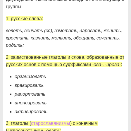
группы:
1. русские слова:
велеть, венчать (ся), взметать, даровать, женить,
крестить, казнить, молвить, обещать, сочетать,
родить;
2. заимствованные глаголы и слова, образованные от
русских основ с помощью суффиксами
-ова-, -ирова-
:
организовать
гравировать
рапортовать
анонсировать
активировать
3. глаголы (
старославянизмы
) с конечным
буквосочетанием
-овать
: