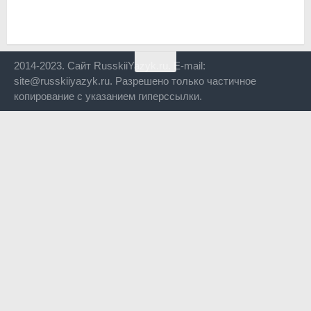
2014-2023. Сайт RusskiiYazyk.ru. E-mail:
site@russkiiyazyk.ru. Разрешено только частичное
копирование с указанием гиперссылки.
Close
this
modul
Уже уходите?
Будем рады, если подпишитесь на нас в Телеграм!