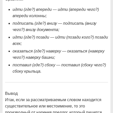
идти (где?) впереди
—
идти (впереди чего?)
впереди колонны;
подписать (где?) внизу — подписать (внизу
чего?) внизу документа;
идти (где?) позади — идти (позади кого?) позади
всех;
оказаться (где?) наверху — оказаться (наверху
чего?) наверху башни;
поставил (где?) сбоку — поставил (сбоку чего?)
сбоку крыльца.
Вывод
Итак, если за рассматриваемым словом находится
существительное или местоимение, то это
производный от наречия предлог, который пишется