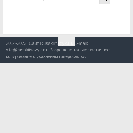
2014-2023. Сайт RusskiiYazyk.ru. E-mail:
site@russkiiyazyk.ru. Разрешено только частичное
копирование с указанием гиперссылки.
Close
this
modul