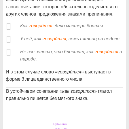
словосочетание, которое обязательно отделяется от
других членов предложения знаками препинания.
Как
говори́тся
, дело мастера боится.
У неё, как
говори́тся
, семь пятниц на неделе.
Не все золото, что блестит, как
говори́тся
в
народе.
И в этом случае слово
«говори́тся»
выступает в
форме 3 лица единственного числа.
В устойчивом сочетании
«как говорится»
глагол
правильно пишется без мягкого знака.
Рубинчик