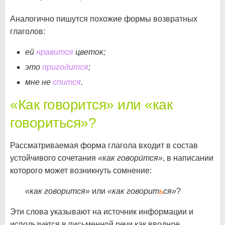
Аналогично пишутся похожие формы возвратных
глаголов:
ей
нравится
цветок;
это
пригодится
;
мне не
спится
.
«Как говорится» или «как
говориться»?
Рассматриваемая форма глагола входит в состав
устойчивого сочетания
«как говори́тся»
, в написании
которого может возникнуть сомнение:
«как говорится»
или
«как говорит
ь
ся»
?
Эти слова указывают на источник информации и
используется в письменной речи как вводное