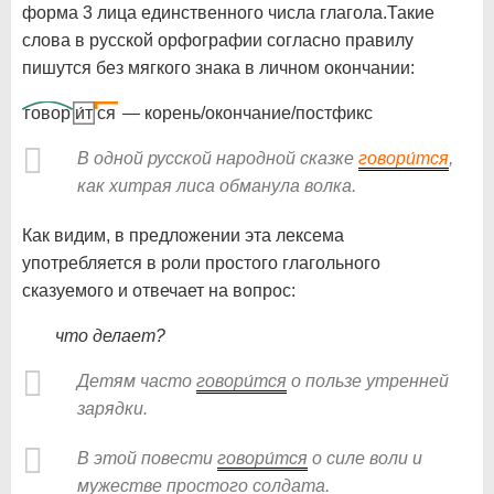
форма 3 лица единственного числа глагола.Такие
слова в русской орфографии согласно правилу
пишутся без мягкого знака в личном окончании:
говор
и́т
ся
— корень/окончание/постфикс
В одной русской народной сказке
говори́тся
,
как хитрая лиса обманула волка.
Как видим, в предложении эта лексема
употребляется в роли простого глагольного
сказуемого и отвечает на вопрос:
что делает?
Детям часто
говори́тся
о пользе утренней
зарядки.
В этой повести
говори́тся
о силе воли и
мужестве простого солдата.