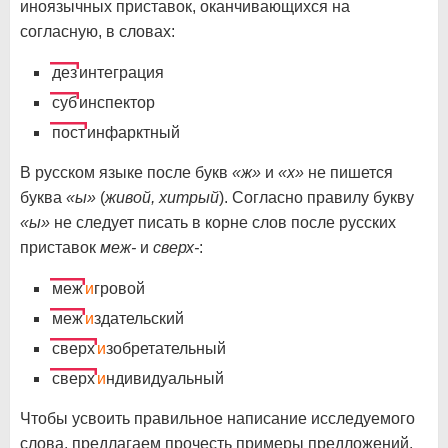
иноязычных приставок, оканчивающихся на
согласную, в словах:
дез
интеграция
суб
инспектор
пост
инфарктный
В русском языке после букв
«ж»
и
«х»
не пишется
буква
«ы»
(
живой, хитрый
). Согласно правилу букву
«ы»
не следует писать в корне слов после русских
приставок
меж-
и
сверх-
:
меж
и
гровой
меж
и
здательский
сверх
и
зобретательный
сверх
и
ндивидуальный
Чтобы усвоить правильное написание исследуемого
слова, предлагаем прочесть примеры предложений.