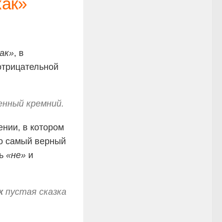
как»
как»
, в
отрицательной
нный кремний.
ении, в котором
то самый верный
ть
«не»
и
к
пустая сказка