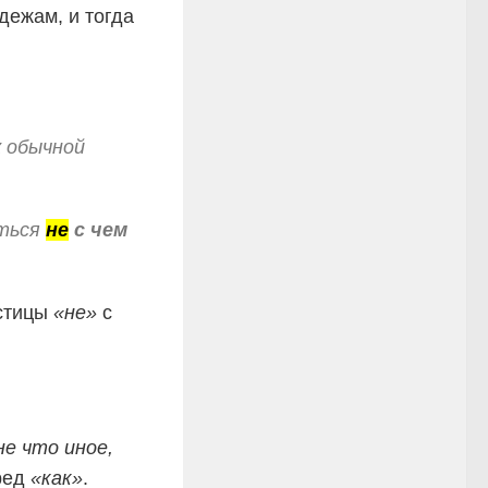
дежам, и тогда
к
обычной
уться
не
с чем
астицы
«не»
с
не что иное,
ред
«как»
.