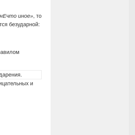
нЕчто иное»
, то
тся безударной:
равилом
дарения.
ицательных и