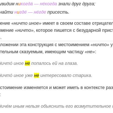
увидим н
и
когда́ — не́когда
знали друг друга;
 найти
н
и
где́ — не́где
присесть.
ение
«ничто иное»
имеет в своем составе отрицате
имение
«ничто»
, которое пишется с безударной при
о.
ложении эта конструкция с местоимением
«ничто»
у
ательным сказуемым, имеющим частицу
«не»
:
Ничто́ иное
не
попалось ей на глаза.
Ничто́ иное уже
не
интересовало старика.
стоимение изменяется и может иметь в контексте р
:
Ниче́м иным нельзя объяснить его возмутительное 