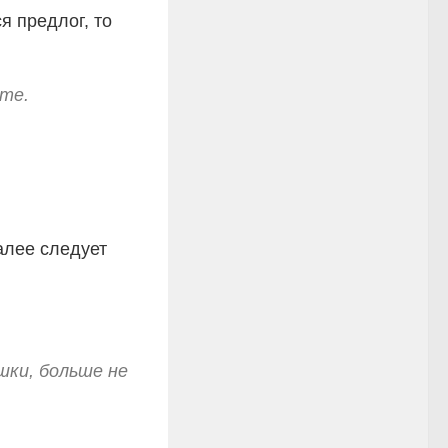
я предлог, то
оте.
алее следует
шки, больше не