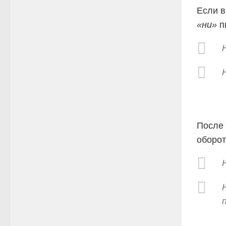
Если 
«ни»
п
После
оборот