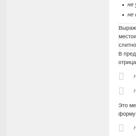
не 
не
Выраж
место
слитн
В пред
отриц
Это ме
форму