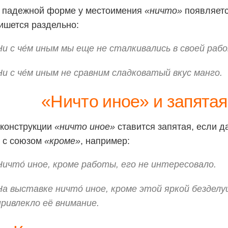
в падежной форме у местоимения
«ничто»
появляетс
ишется раздельно:
Ни с че́м иным мы еще не сталкивались в своей раб
Ни с че́м иным не сравним сладковатый вкус манго.
«Ничто иное» и запятая
 конструкции
«ничто иное»
ставится запятая, если д
 с союзом
«кроме»
, например:
Ничто́ иное, кроме работы, его не интересовало.
На выставке ничто́ иное, кроме этой яркой безделу
привлекло её внимание.