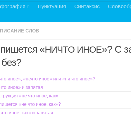
фография
Пунктуация
Синтаксис
Словооб
ПИСАНИЕ СЛОВ
 пишется «
»? С з
НИЧТО
ИНОЕ
 без?
то иное», «нечто иное» или «ни что иное»?
что иное» и запятая
трукция «не что иное, как»
пишется «не что иное, как»?
что иное, как» и запятая