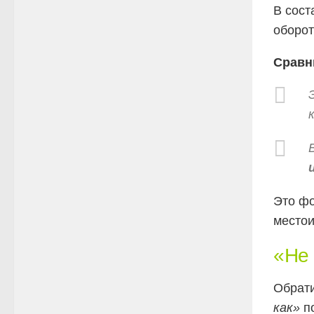
В сост
оборот
Сравн
Это фо
место
«Не 
Обрати
как»
п