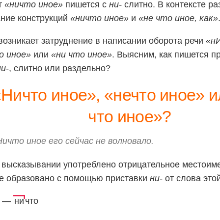
т
«ничто иное»
пишется с
ни-
слитно. В контексте р
ние конструкций
«ничто иное»
и
«не что иное, как»
возникает затруднение в написании оборота речи
«н
о иное»
или
«ни что иное»
. Выясним, как пишется п
ни-
, слитно или раздельно?
«Ничто иное», «нечто иное» и
что иное»?
Ничто иное его сейчас не волновало.
 высказывании употреблено отрицательное местои
е образовано с помощью приставки
ни-
от слова этой
о —
ни
что