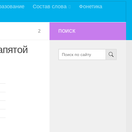
разование
Состав слова
Фонетика
2
ПОИСК
апятой