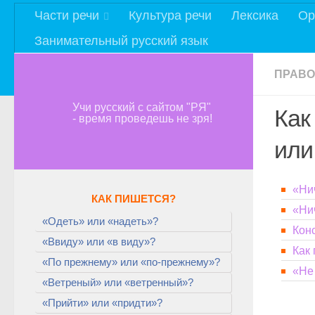
Части речи
Культура речи
Лексика
Ор
Занимательный русский язык
ПРАВО
Учи русский с сайтом "РЯ"
Как
- время проведешь не зря!
или
«Нич
КАК ПИШЕТСЯ?
«Ни
«Одеть» или «надеть»?
Конс
«Ввиду» или «в виду»?
Как 
«По прежнему» или «по-прежнему»?
«Не 
«Ветреный» или «ветренный»?
«Прийти» или «придти»?