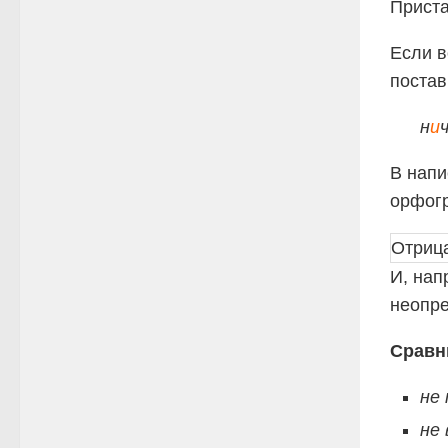
Прист
Если в
постав
н
и
В нап
орфог
Отриц
И, нап
неопре
Сравн
не
не