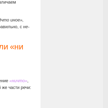
азличаем
.
Ичто иное»,
равильно, с
не-
ли «ни
мение
«ничто»
,
 же части речи: