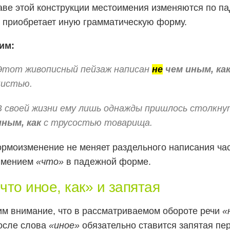
аве этой конструкции местоимения изменяются по па
 приобретает иную грамматическую форму.
им:
Этот живописный пейзаж написан
не
чем иным, ка
кистью.
В своей жизни ему лишь однажды пришлось столкн
иным, как
с трусостью товарища.
рмоизменение не меняет раздельного написания ч
имением
«что»
в падежной форме.
что иное, как» и запятая
м внимание, что в рассматриваемом обороте речи
«
осле слова
«иное»
обязательно ставится запятая пе