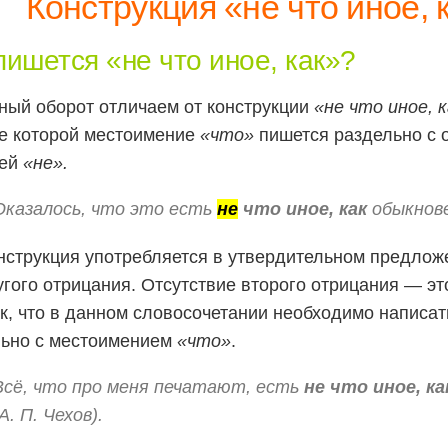
Конструкция «не что иное, 
пишется «не что иное, как»?
ный оборот отличаем от конструкции
«не что иное, 
е которой местоимение
«что»
пишется раздельно с 
цей
«не».
Оказалось, что это есть
не
что иное, как
обыкнове
нструкция употребляется в утвердительном предлож
угого отрицания. Отсутствие второго отрицания — э
к, что в данном словосочетании необходимо написа
льно с местоимением
«что»
.
Всё, что про меня печатают, есть
не что иное, ка
А. П. Чехов).