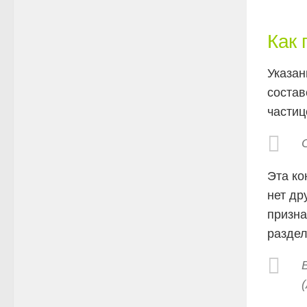
Как 
Указан
состав
части
Эта ко
нет др
призна
разде
(