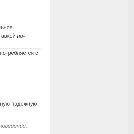
льное
ставкой
ни-
потребляется с
азную падежную
поведение.