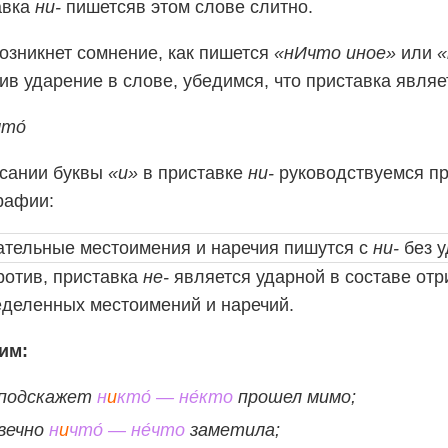
авка
ни-
пишетсяв этом слове слитно.
озникнет сомнение, как пишется
«нИчто иное»
или
«
ив ударение в слове, убедимся, что приставка являе
что́
исании буквы
«и»
в приставке
ни-
руководствуемся п
рафии:
ательные местоимения и наречия пишутся с
ни-
без у
ротив, приставка
не-
является ударной в составе отр
деленных местоимений и наречий.
им:
 подскажет
н
и
кто́ — не́кто
прошел мимо;
 вечно
н
и
что́ — не́что
заметила;