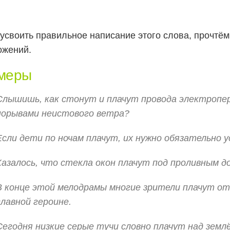
усвоить правильное написание этого слова, прочтё
ожений.
меры
Слышишь, как стонут и плачут провода электропер
порывами неистового ветра?
Если дети по ночам плачут, их нужно обязательно 
Казалось, что стекла окон плачут под проливным д
В конце этой мелодрамы многие зрители плачут о
главной героине.
Сегодня низкие серые тучи словно плачут над землё