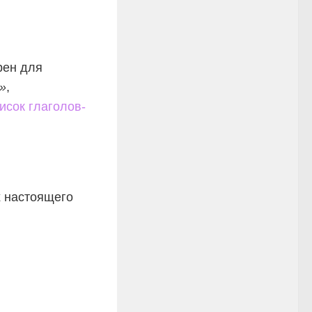
рен для
»
,
исок глаголов-
х настоящего