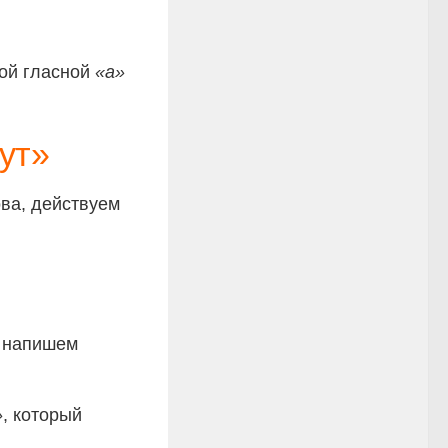
ной гласной
«а»
ут»
ова, действуем
 напишем
»
, который