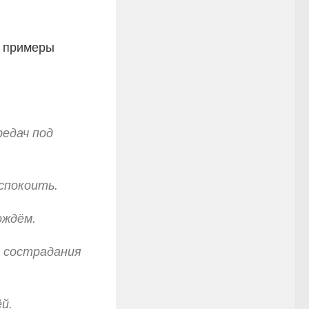
м примеры
едач под
успокоить.
ождём.
т сострадания
й.