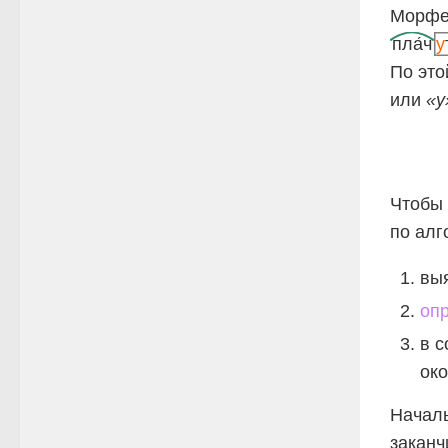
Морфе
пла́ч
у
По это
или
«у
Чтобы 
по алг
вы
оп
в с
око
Началь
заканч