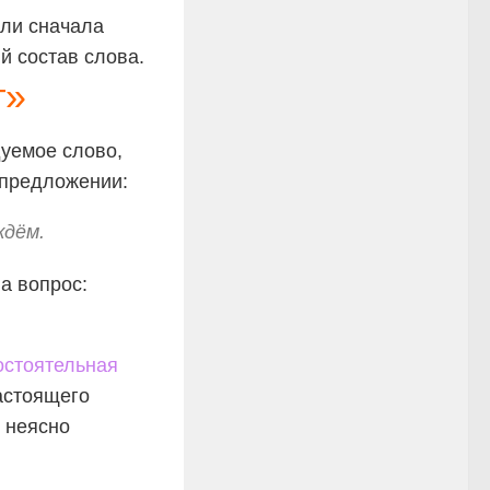
сли сначала
й состав слова.
т»
дуемое слово,
 предложении:
ждём.
а вопрос:
остоятельная
астоящего
о неясно