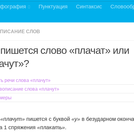
фография
Пунктуация
Синтаксис
Словооб
ПИСАНИЕ СЛОВ
 пишется слово «плачат» или
ачут»?
ть речи слова «плачут»
вописание слова «плачут»
меры
о
«плачут»
пишется с буквой
«у»
в безударном оконч
а 1 спряжения
«плакать»
.