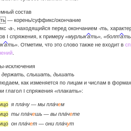
мный состав
ть
— корень/суффикс/окончание
икс
-а-
, находящийся перед окончанием
-ть,
характе
ов I спряжения, к примеру
«мурлык
а
ть», «болт
а
ть
ык
а
ть»
. Отметим, что это слово также не входит в
сп
чений
.
лы-исключения
, держать, слышать, дышать
юдаем, как изменяется по лицам и числам в форма
и глагол I спряжения
«плакать»
:
ицо
я пла́чу — мы пла́ч
е
м
ицо
ты пла́ч
е
шь — вы пла́ч
е
те
ицо
он пла́ч
е
т — они пла́ч
у
т