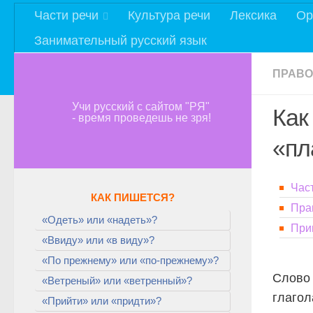
Части речи
Культура речи
Лексика
Ор
Занимательный русский язык
ПРАВО
Учи русский с сайтом "РЯ"
Как
- время проведешь не зря!
«пл
Час
КАК ПИШЕТСЯ?
Пра
«Одеть» или «надеть»?
При
«Ввиду» или «в виду»?
«По прежнему» или «по-прежнему»?
Слов
«Ветреный» или «ветренный»?
глагол
«Прийти» или «придти»?