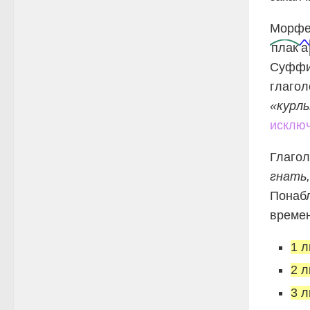
Морфе
плак
а
Суфф
глагол
«курл
исклю
Глаго
гнать
Понабл
времен
1 л
2 л
3 л