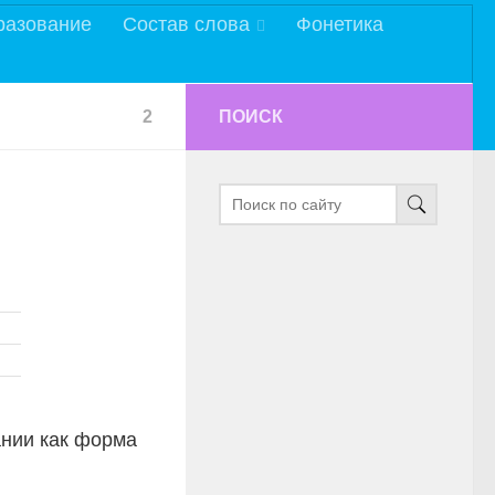
разование
Состав слова
Фонетика
2
ПОИСК
ании как форма