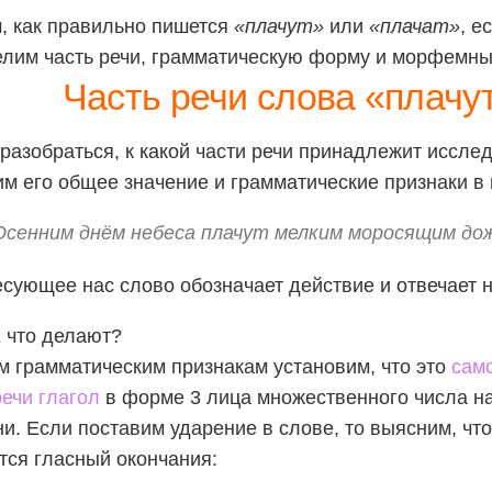
, как правильно пишется
«плачут»
или
«плачат»
, е
лим часть речи, грамматическую форму и морфемны
Часть речи слова «плачу
разобраться, к какой части речи принадлежит иссле
м его общее значение и грамматические признаки в
Осенним днём небеса плачут мелким моросящим до
сующее нас слово обозначает действие и отвечает н
а
что делают?
м грамматическим признакам установим, что это
сам
речи глагол
в форме 3 лица множественного числа н
и. Если поставим ударение в слове, то выясним, чт
ся гласный окончания: