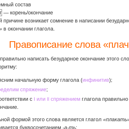
мный состав
т
— корень/окончание
й причине возникает сомнение в написании безудар
»
в окончании глагола.
Правописание слова «плач
правильно написать безударное окончание этого сл
оритму:
ясним начальную форму глагола (
инфинитив
);
ределим спряжение
;
оответствии с
I или
спряжением
глагола правильно
II
нчание.
ной формой этого слова является глагол
«плакать
ивается буквосочетанием
-а-ть
: