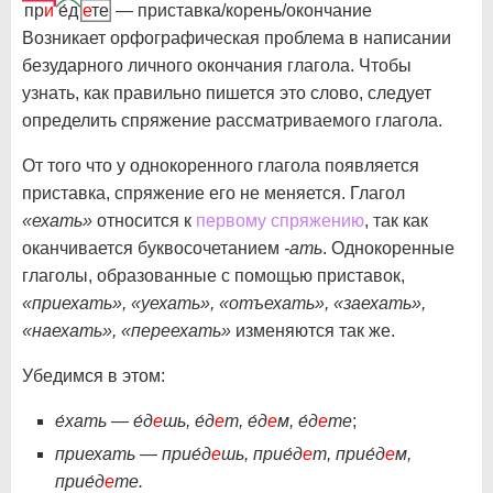
пр
и
е́д
е
те
— приставка/корень/окончание
Возникает орфографическая проблема в написании
безударного личного окончания глагола. Чтобы
узнать, как правильно пишется это слово, следует
определить спряжение рассматриваемого глагола.
От того что у однокоренного глагола появляется
приставка, спряжение его не меняется. Глагол
«ехать»
относится к
первому спряжению
, так как
оканчивается буквосочетанием
-ать
. Однокоренные
глаголы, образованные с помощью приставок,
«приехать», «уехать», «отъехать», «заехать»,
«наехать», «переехать»
изменяются так же.
Убедимся в этом:
е́хать — е́д
е
шь, е́д
е
т, е́д
е
м, е́д
е
те
;
приехать — прие́д
е
шь, прие́д
е
т, прие́д
е
м,
прие́д
е
те.