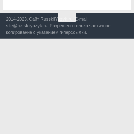
2014-2023. Сайт RusskiiYazyk.ru. E-mail:
site@russkiiyazyk.ru. Разрешено только частичное
копирование с указанием гиперссылки.
Close
this
modul
Уже уходите?
Будем рады, если подпишитесь на нас в Телеграм!