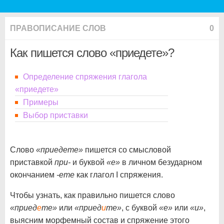
ПРАВОПИСАНИЕ СЛОВ
0
Как пишется слово «приедете»?
Определение спряжения глагола
«приедете»
Примеры
Выбор приставки
Слово
«приедете»
пишется со смысловой
приставкой
при-
и буквой
«е»
в личном безударном
окончанием
-ете
как глагол I спряжения.
Чтобы узнать, как правильно пишется слово
«приед
е
те»
или
«приед
и
те»
, с буквой
«е»
или
«и»
,
выясним морфемный состав и спряжение этого