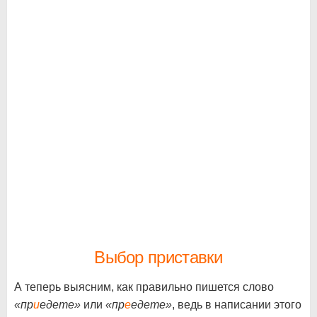
Выбор приставки
А теперь выясним, как правильно пишется слово
«пр
и
едете»
или
«пр
е
едете»
, ведь в написании этого