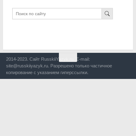
2014-2023. Сайт RusskiiYazyk.ru. E-mail:
site@russkiiyazyk.ru. Разрешено только частичное
копирование с указанием гиперссылки.
Close
this
modul