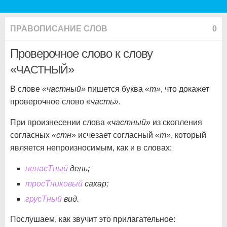
ПРАВОПИСАНИЕ СЛОВ
0
Проверочное слово к слову
«
»
ЧАСТНЫЙ
В слове
«частный»
пишется буква
«т»
, что докажет
проверочное слово «
часть»
.
При произнесении слова
«частный»
из скопления
согласных
«стн»
исчезает согласный
«т»
, который
является непроизносимым, как и в словах:
ненасТный
день;
тросТниковый
сахар;
грусТный
вид.
Послушаем, как звучит это прилагательное: