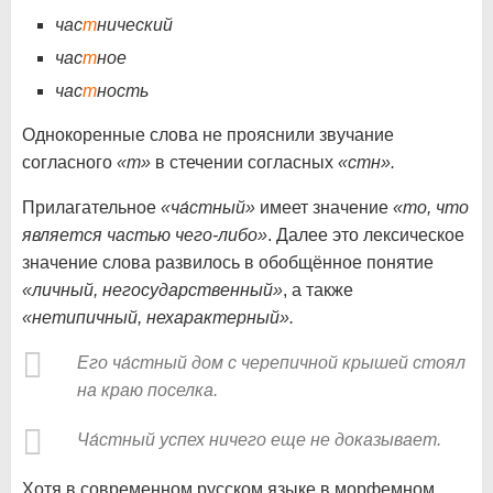
час
т
нический
час
т
ное
час
т
ность
Однокоренные слова не прояснили звучание
согласного
«т»
в стечении согласных
«стн».
Прилагательное
«ча́стный»
имеет значение
«то, что
является частью чего-либо»
. Далее это лексическое
значение слова развилось в обобщённое понятие
«личный, негосударственный»
, а также
«нетипичный, нехарактерный».
Его ча́стный дом с черепичной крышей стоял
на краю поселка.
Ча́стный успех ничего еще не доказывает.
Хотя в современном русском языке в морфемном