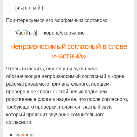
[ч’ а с н ы й’]
Поинтересуемся его морфемным составом:
ча́с
т
н
ы
й
— корень/окончание
Непроизносимый согласный в слове
«частный»
Чтобы выяснить, пишется ли буква
«т»
,
обозначающая непроизносимый согласный в корне
рассматриваемого прилагательного, поищем
проверочное слово. С этой целью подберем
родственные слова в надежде, что после согласного,
требующего проверки, появится гласный звук,
который прояснит звучание сомнительного
согласного:
час
т
ник