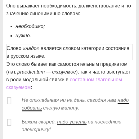
Оно выражает необходимость, долженствование и по
значению синонимично словам:
необходимо;
нужно.
Слово
«надо»
является словом категории состояния
в русском языке.
Это слово бывает как самостоятельным предикатом
(лат.
prаedicatum — cказуемое
), так и часто выступает
в роли модальной связки в
составном глагольном
сказуемом
:
Не откладывая ни на день, сегодня нам
надо
собрать
спелую малину.
Бежим скорей:
надо успеть
на последнюю
электричку!