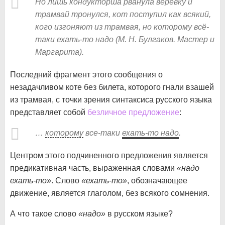
Но лишь кондукторша рванула веревку и
трамвай тронулся, кот поступил как всякий,
кого изгоняют из трамвая, но которому всё-
таки ехать-то надо (М. Н. Булгаков. Мастер и
Маргарита).
Последний фрагмент этого сообщения о
незадачливом коте без билета, которого гнали взашей
из трамвая, с точки зрения синтаксиса русского языка
представляет собой
безличное предложение
:
…
которому
все-таки
ехать-то надо
.
Центром этого подчиненного предложения является
предикативная часть, выраженная словами
«надо
ехать-то»
. Слово
«ехать-то»
, обозначающее
движение, является глаголом, без всякого сомнения.
А что такое слово
«надо»
в русском языке?