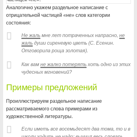
Аналогично укажем раздельное написание с
отрицательной частицей
«не»
слов категории
состояния:
Не жаль
мне лет потраченных напрасно,
не
жаль
души сиреневую цветь (С. Есенин.
Отговорила роща золотая).
Как вам
не жалко потерять
хоть одно из этих
чудесных мгновений?
Примеры предложений
Проиллюстрируем раздельное написание
рассматриваемого слова примерами из
художественной литературы.
Если иметь все восемьдесят два тома, то и в
школу
ходить не надо
: выучил весь словарь,