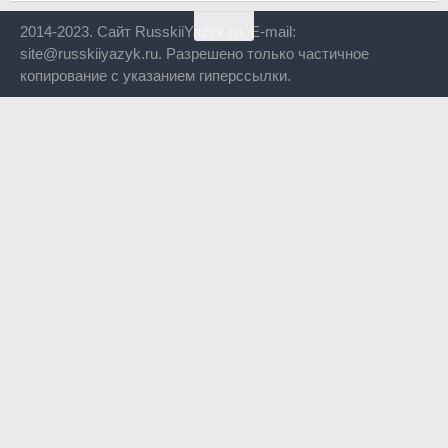
2014-2023. Сайт RusskiiYazyk.ru. E-mail:
site@russkiiyazyk.ru. Разрешено только частичное
копирование с указанием гиперссылки.
Close
this
modul
Уже уходите?
Будем рады, если подпишитесь на нас в Телеграм!
Перейти в Telegram